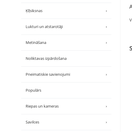
A
Ķīļsiksnas
›
V
Lukturi un atstarotāji
›
Metināšana
›
Noliktavas izpārdošana
Pneimatiskie savienojumi
›
Populārs
Riepas un kameras
›
Savilces
›