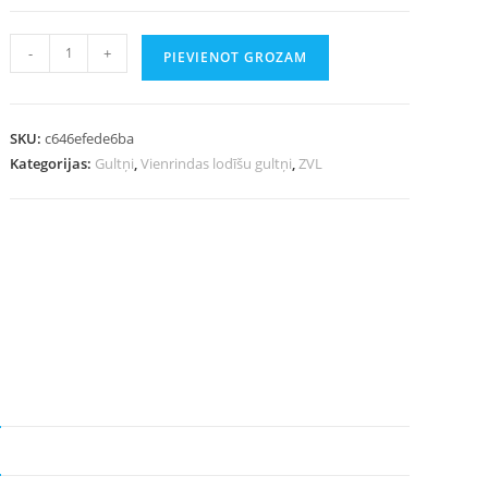
-
+
PIEVIENOT GROZAM
SKU:
c646efede6ba
Kategorijas:
Gultņi
,
Vienrindas lodīšu gultņi
,
ZVL