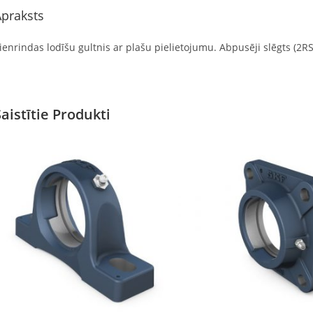
praksts
ienrindas lodīšu gultnis ar plašu pielietojumu. Abpusēji slēgts (2RS)
Saistītie Produkti