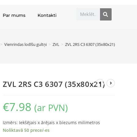
Par mums
Kontakti
>
Vienrindas lodīšu gultņi
>
ZVL
>
ZVL 2RS C3 6307 (35x80x21)
ZVL 2RS C3 6307 (35x80x21)
€
7.98
(ar PVN)
Izmērs: Iekšējais x ārējais x biezums milimetros
Noliktavā 50 prece/-es