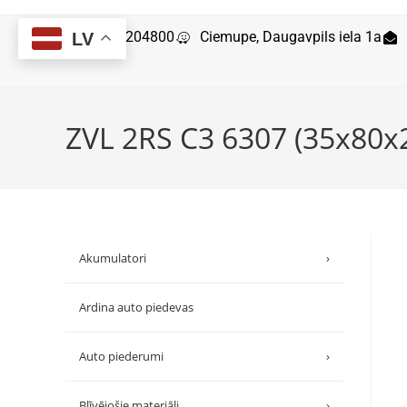
29204800
Ciemupe, Daugavpils iela 1a
LV
ZVL 2RS C3 6307 (35x80x
Akumulatori
›
Ardina auto piedevas
Auto piederumi
›
Blīvējošie materiāli
›