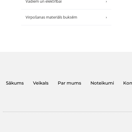
Vadiem un elektrībai
›
Virpošanas materiāls buksēm
›
Sākums
Veikals
Par mums
Noteikumi
Kon