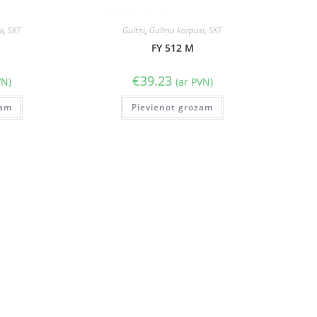
i
,
SKF
Gultņi
,
Gultņu korpusi
,
SKF
FY 512 M
€
39.23
VN)
(ar PVN)
zam
Pievienot grozam