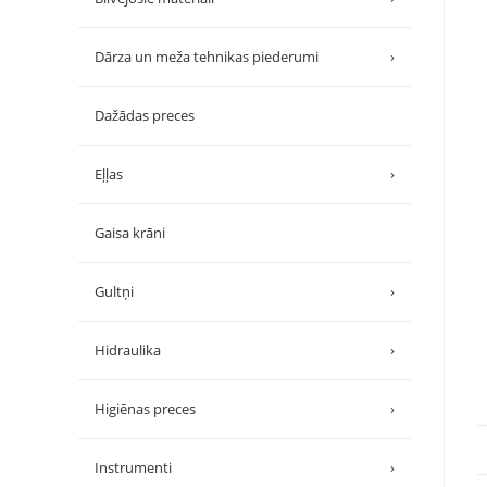
Dārza un meža tehnikas piederumi
›
Dažādas preces
Eļļas
›
Gaisa krāni
Gultņi
›
Hidraulika
›
Higiēnas preces
›
Instrumenti
›