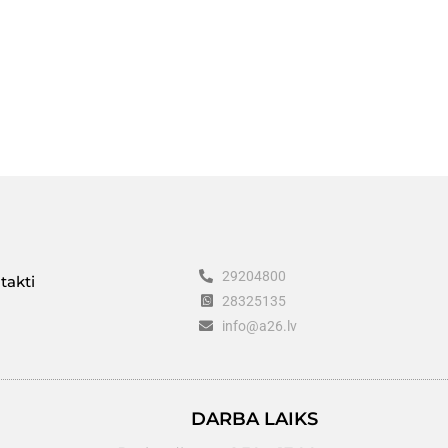
29204800
takti
28325135
info@a26.lv
DARBA LAIKS