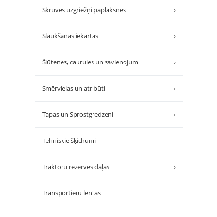
Skrūves uzgriežņi paplāksnes
›
Slaukšanas iekārtas
›
Šļūtenes, caurules un savienojumi
›
Smērvielas un atribūti
›
Tapas un Sprostgredzeni
›
Tehniskie šķidrumi
Traktoru rezerves daļas
›
Transportieru lentas