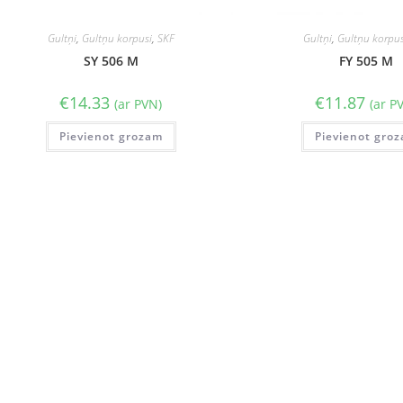
Gultņi
,
Gultņu korpusi
,
SKF
Gultņi
,
Gultņu korpus
SY 506 M
FY 505 M
€
14.33
€
11.87
(ar PVN)
(ar P
Pievienot grozam
Pievienot gro