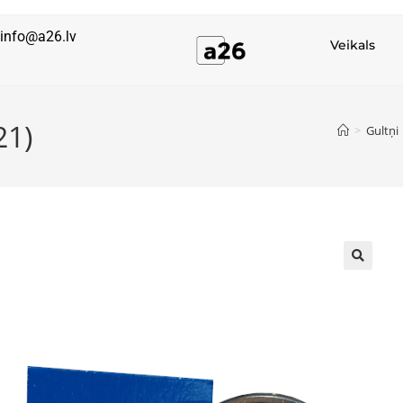
info@a26.lv
Veikals
21)
>
Gultņi
🔍