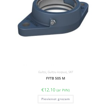
Gultņi
,
Gultņu korpusi
,
SKF
FYTB 505 M
€
12.10
(ar PVN)
Pievienot grozam