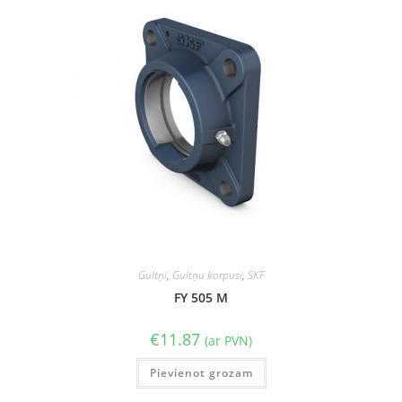
Gultņi
,
Gultņu korpusi
,
SKF
FY 505 M
€
11.87
(ar PVN)
Pievienot grozam