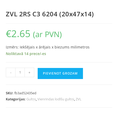
ZVL 2RS C3 6204 (20x47x14)
€
2.65
(ar PVN)
Izmērs: Iekšējais x ārējais x biezums milimetros
Noliktavā 14 prece/-es
-
+
PIEVIENOT GROZAM
SKU:
fb3ad52435ed
Kategorijas:
Gultņi
,
Vienrindas lodīšu gultņi
,
ZVL