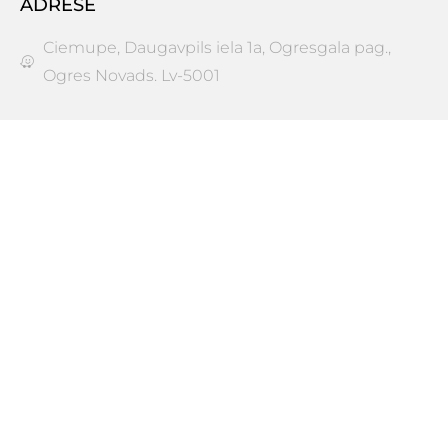
ADRESE
Ciemupe, Daugavpils iela 1a, Ogresgala pag.,
Ogres Novads. Lv-5001