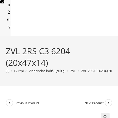
a
2
6.
lv
ZVL 2RS C3 6204
(20x47x14)
>
Gultņi
>
Vienrindas lodīšu gultņi
>
ZVL
>
ZVL 2RS C3 6204 (20x47
Previous Product
Next Product