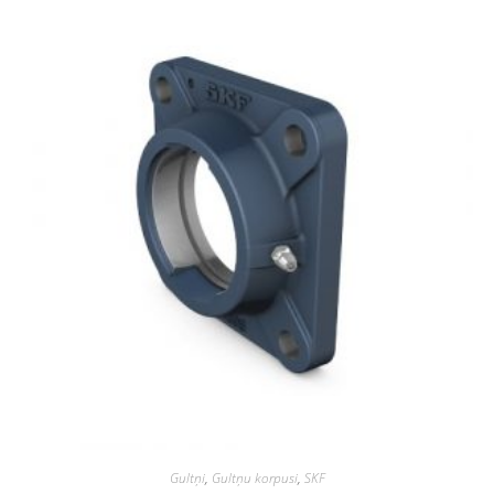
Gultņi
,
Gultņu korpusi
,
SKF