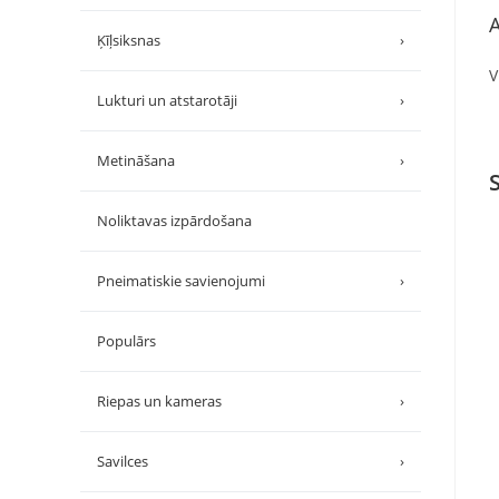
A
Ķīļsiksnas
›
V
Lukturi un atstarotāji
›
Metināšana
›
Noliktavas izpārdošana
Pneimatiskie savienojumi
›
Populārs
Riepas un kameras
›
Savilces
›