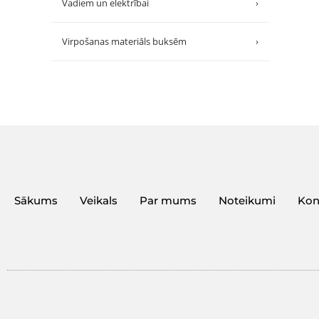
Vadiem un elektrībai
›
Virpošanas materiāls buksēm
›
Sākums
Veikals
Par mums
Noteikumi
Kon