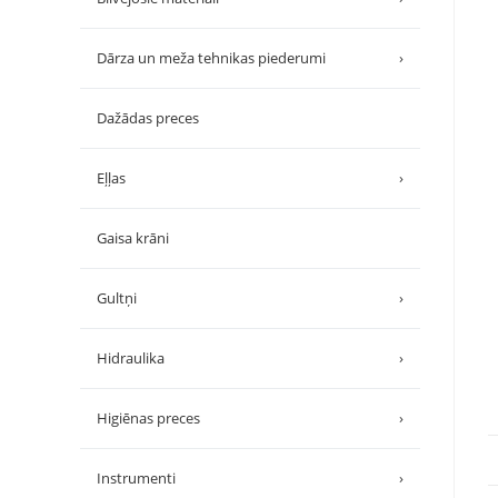
Dārza un meža tehnikas piederumi
›
Dažādas preces
Eļļas
›
Gaisa krāni
Gultņi
›
Hidraulika
›
Higiēnas preces
›
Instrumenti
›