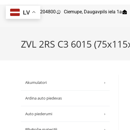
29204800
Ciemupe, Daugavpils iela 1a
LV
ZVL 2RS C3 6015 (75x115
Akumulatori
›
Ardina auto piedevas
Auto piederumi
›
Blīvējošie materiāli
›