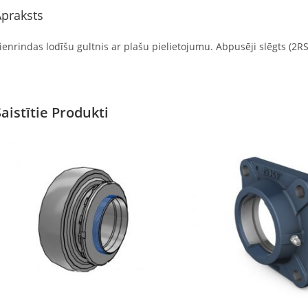
praksts
ienrindas lodīšu gultnis ar plašu pielietojumu. Abpusēji slēgts (2RS)
Saistītie Produkti