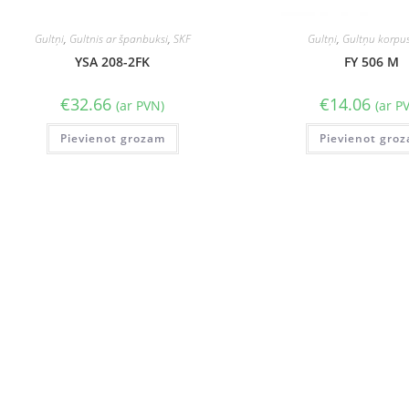
Gultņi
,
Gultnis ar španbuksi
,
SKF
Gultņi
,
Gultņu korpus
YSA 208-2FK
FY 506 M
€
32.66
€
14.06
(ar PVN)
(ar P
Pievienot grozam
Pievienot gro