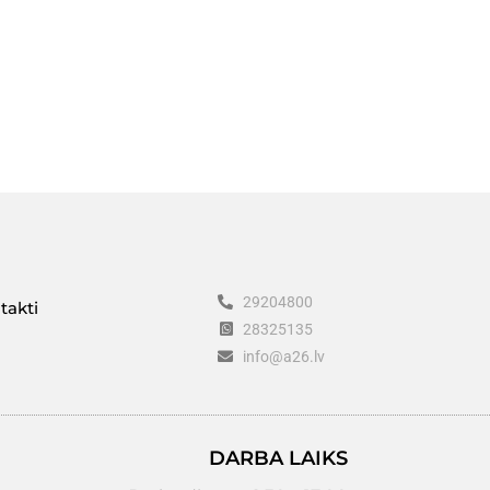
29204800
takti
28325135
info@a26.lv
DARBA LAIKS