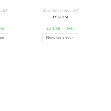
i
,
SKF
Gultņi
,
Gultņu korpusi
,
SKF
FY 510 M
€
24.98
VN)
(ar PVN)
zam
Pievienot grozam