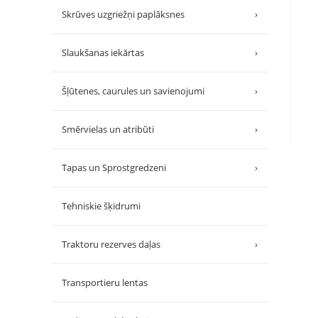
Skrūves uzgriežņi paplāksnes
›
Slaukšanas iekārtas
›
Šļūtenes, caurules un savienojumi
›
Smērvielas un atribūti
›
Tapas un Sprostgredzeni
›
Tehniskie šķidrumi
Traktoru rezerves daļas
›
Transportieru lentas