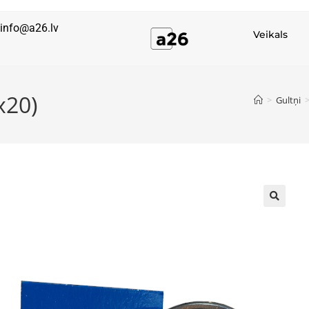
info@a26.lv
Veikals
x20)
>
Gultņi
🔍