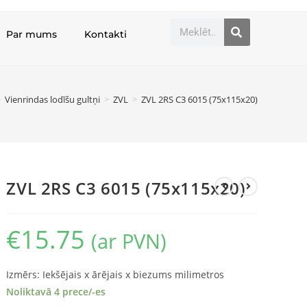
Par mums
Kontakti
>
Vienrindas lodīšu gultņi
>
ZVL
>
ZVL 2RS C3 6015 (75x115x20)
ZVL 2RS C3 6015 (75x115x20)
€
15.75
(ar PVN)
Izmērs: Iekšējais x ārējais x biezums milimetros
Noliktavā 4 prece/-es