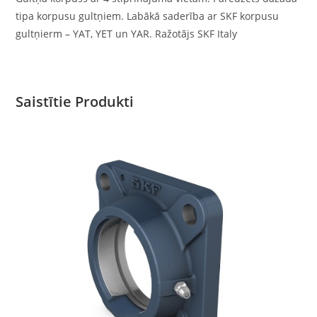
tipa korpusu gultņiem. Labākā saderība ar SKF korpusu
gultņierm – YAT, YET un YAR. Ražotājs SKF Italy
Saistītie Produkti