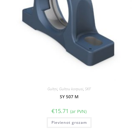
Gultņi
,
Gultņu korpusi
,
SKF
SY 507 M
€
15.71
(ar PVN)
Pievienot grozam