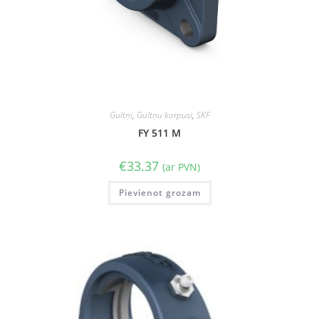
Gultņi
,
Gultņu korpusi
,
SKF
FY 511 M
€
33.37
(ar PVN)
Pievienot grozam