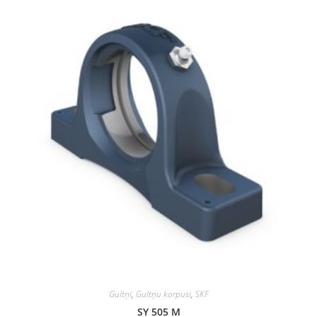
Gultņi
,
Gultņu korpusi
,
SKF
SY 505 M