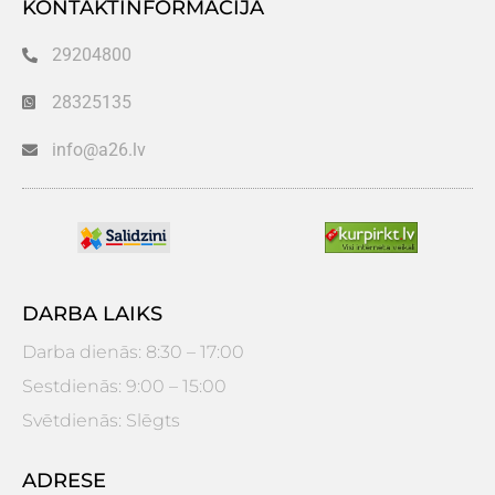
KONTAKTINFORMĀCIJA
29204800
28325135
info@a26.lv
DARBA LAIKS
Darba dienās: 8:30 – 17:00
Sestdienās: 9:00 – 15:00
Svētdienās: Slēgts
ADRESE