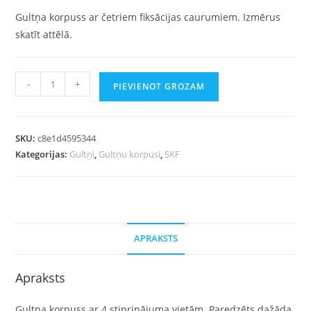
Gultņa korpuss ar četriem fiksācijas caurumiem. Izmērus
skatīt attēlā.
-
+
PIEVIENOT GROZAM
SKU:
c8e1d4595344
Kategorijas:
Gultņi
,
Gultņu korpusi
,
SKF
APRAKSTS
Apraksts
Gultņa korpuss ar 4 stiprinājuma vietām. Paredzēts dažāda