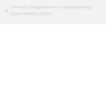
Ciemupe, Daugavpils iela 1a, Ogresgala pag.,
Ogres Novads. Lv-5001