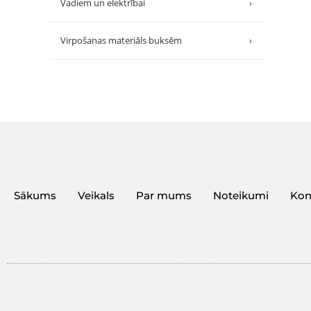
Vadiem un elektrībai
›
Virpošanas materiāls buksēm
›
Sākums
Veikals
Par mums
Noteikumi
Kon