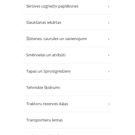
Skrūves uzgriežņi paplāksnes
›
Slaukšanas iekārtas
›
Šļūtenes, caurules un savienojumi
›
Smērvielas un atribūti
›
Tapas un Sprostgredzeni
›
Tehniskie šķidrumi
Traktoru rezerves daļas
›
Transportieru lentas