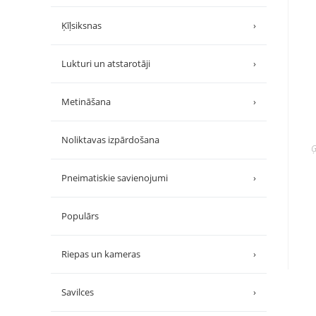
Ķīļsiksnas
›
Lukturi un atstarotāji
›
Metināšana
›
Noliktavas izpārdošana
Ģ
Pneimatiskie savienojumi
›
Populārs
Riepas un kameras
›
Savilces
›