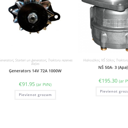
eneratori
,
Starteri un ģeneratori
,
Traktoru rezerves
Hidrosūkņi
,
NŠ Sūkņi
,
Traktoru
daļas
NŠ 50A- 3 (Apaļ
Ģenerators 14V 72A 1000W
€
195.30
(ar 
€
91.95
(ar PVN)
Pievienot gro
Pievienot grozam