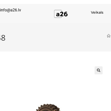
info@a26.lv
Veikals
48
🔍