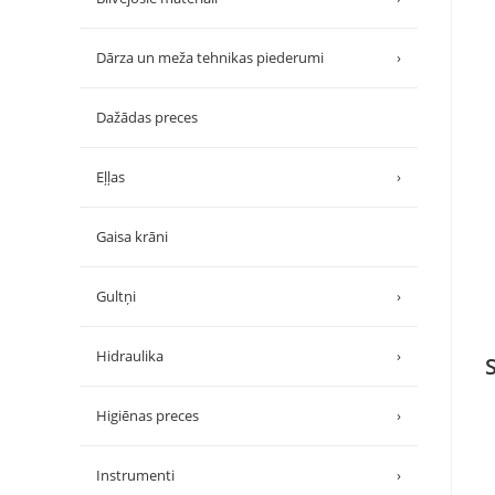
Dārza un meža tehnikas piederumi
›
Dažādas preces
Eļļas
›
Gaisa krāni
Gultņi
›
Hidraulika
›
Higiēnas preces
›
Instrumenti
›