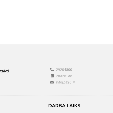
29204800
takti
28325135
info@a26.lv
DARBA LAIKS