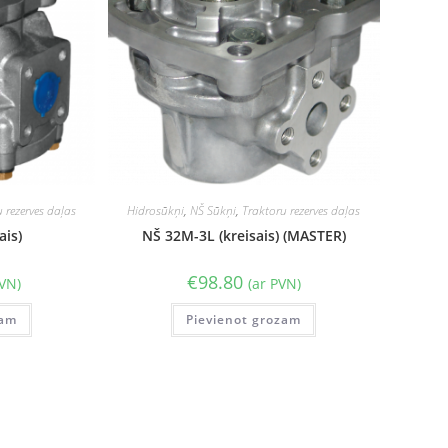
 rezerves daļas
Hidrosūkņi
,
NŠ Sūkņi
,
Traktoru rezerves daļas
ais)
NŠ 32M-3L (kreisais) (MASTER)
€
98.80
PVN)
(ar PVN)
zam
Pievienot grozam