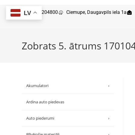
29204800
Ciemupe, Daugavpils iela 1a
LV
Zobrats 5. ātrums 17010
Akumulatori
›
Ardina auto piedevas
Auto piederumi
›
Blīvējošie materiāli
›