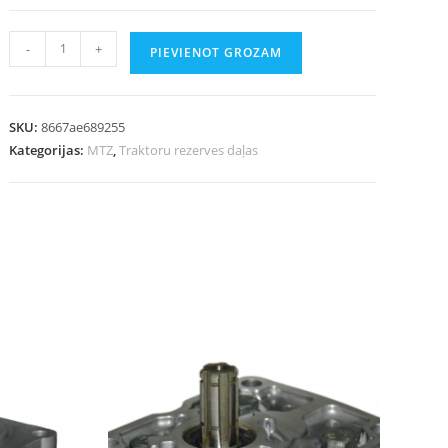
-
+
PIEVIENOT GROZAM
SKU:
8667ae689255
Kategorijas:
MTZ
,
Traktoru rezerves daļas