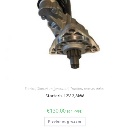
Starteri
,
Starteri un ģeneratori
,
Traktoru rezerves daļas
Starteris 12V 2,8kW
€
130.00
(ar PVN)
Pievienot grozam