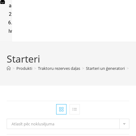
a
2
6.
lv
Starteri
>
Produkti
>
Traktoru rezerves daļas
>
Starteri un ģeneratori
>
Sta
Atlasīt pēc noklusējuma