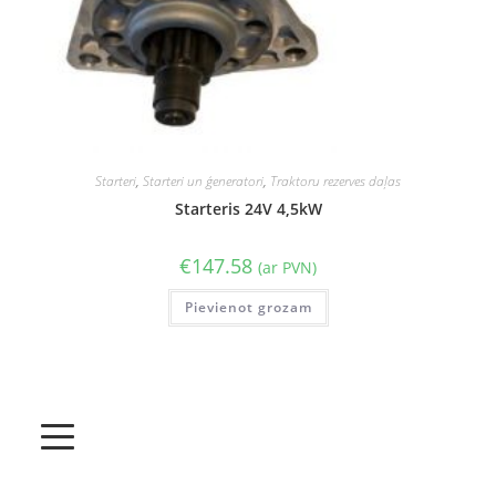
Starteri
,
Starteri un ģeneratori
,
Traktoru rezerves daļas
Starteris 24V 4,5kW
€
147.58
(ar PVN)
Pievienot grozam