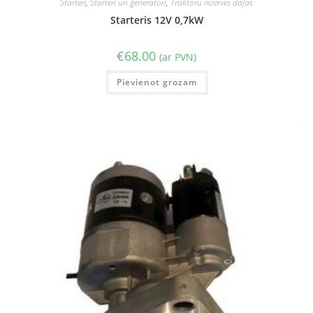
Starteri
,
Starteri un ģeneratori
,
Traktoru rezerves daļas
Starteris 12V 0,7kW
€
68.00
(ar PVN)
Pievienot grozam