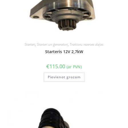
Starteri
,
Starteri un ģeneratori
,
Traktoru rezerves daļas
Starteris 12V 2,7kW
€
115.00
(ar PVN)
Pievienot grozam