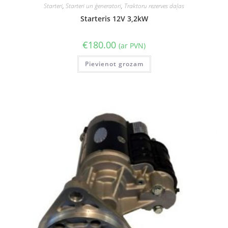
Starteri
,
Starteri un ģeneratori
,
Traktoru rezerves daļas
Starteris 12V 3,2kW
€
180.00
(ar PVN)
Pievienot grozam