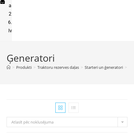
a
2
6.
lv
Ģeneratori
>
Produkti
>
Traktoru rezerves daļas
>
Starteri un ģeneratori
>
Ģe
Atlasīt pēc noklusējuma