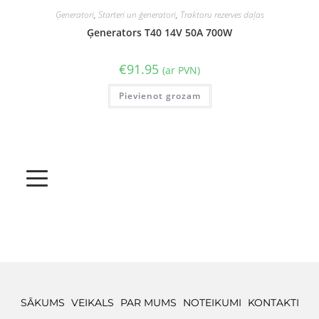
Ģeneratori
,
Starteri un ģeneratori
,
Traktoru rezerves daļas
Ģenerators T40 14V 50A 700W
€
91.95
(ar PVN)
Pievienot grozam
SĀKUMS
VEIKALS
PAR MUMS
NOTEIKUMI
KONTAKTI