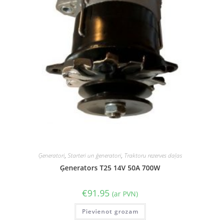
Ģeneratori
,
Starteri un ģeneratori
,
Traktoru rezerves daļas
Ģenerators T25 14V 50A 700W
€
91.95
(ar PVN)
Pievienot grozam