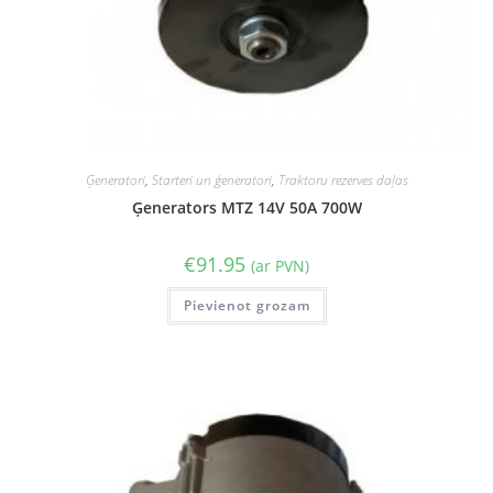
Ģeneratori
,
Starteri un ģeneratori
,
Traktoru rezerves daļas
Ģenerators MTZ 14V 50A 700W
€
91.95
(ar PVN)
Pievienot grozam