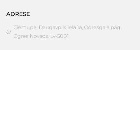
ADRESE
Ciemupe, Daugavpils iela 1a, Ogresgala pag.,
Ogres Novads. Lv-5001