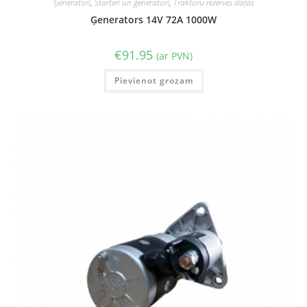
Ģeneratori
,
Starteri un ģeneratori
,
Traktoru rezerves daļas
Ģenerators 14V 72A 1000W
€
91.95
(ar PVN)
Pievienot grozam