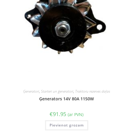
Ģeneratori
,
Starteri un ģeneratori
,
Traktoru rezerves daļas
Ģenerators 14V 80A 1150W
€
91.95
(ar PVN)
Pievienot grozam