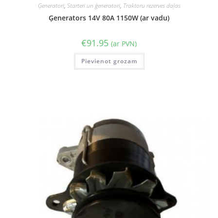
Ģeneratori
,
Starteri un ģeneratori
,
Traktoru rezerves daļas
Ģenerators 14V 80A 1150W (ar vadu)
€
91.95
(ar PVN)
Pievienot grozam