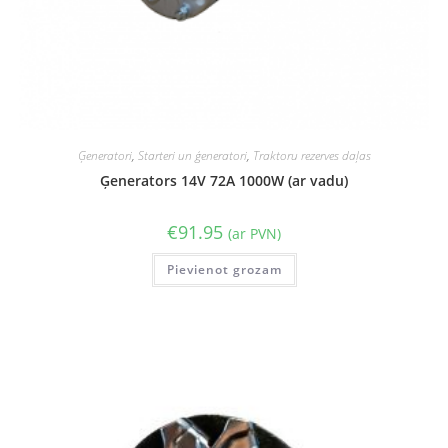
Ģeneratori
,
Starteri un ģeneratori
,
Traktoru rezerves daļas
Ģenerators 14V 72A 1000W (ar vadu)
€
91.95
(ar PVN)
Pievienot grozam