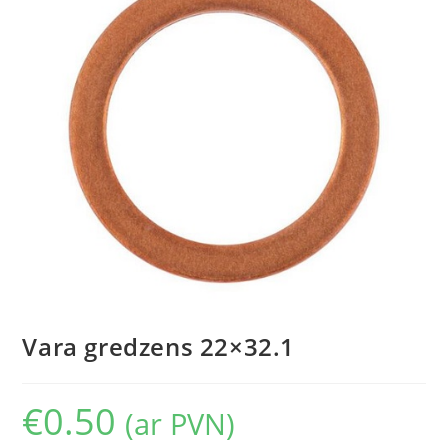
Vara gredzens 22×32.1
€
0.50
(ar PVN)