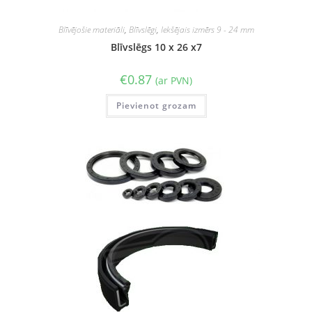
Blīvējošie materiāli
,
Blīvslēgi
,
Iekšējais izmērs 9 - 24 mm
Blīvslēgs 10 x 26 x7
€
0.87
(ar PVN)
Pievienot grozam