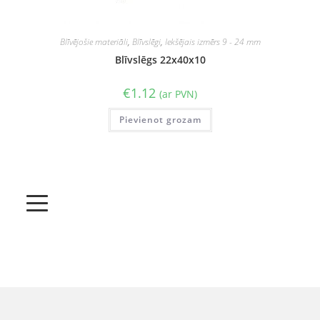
Blīvējošie materiāli
,
Blīvslēgi
,
Iekšējais izmērs 9 - 24 mm
Blīvslēgs 22x40x10
€
1.12
(ar PVN)
Pievienot grozam