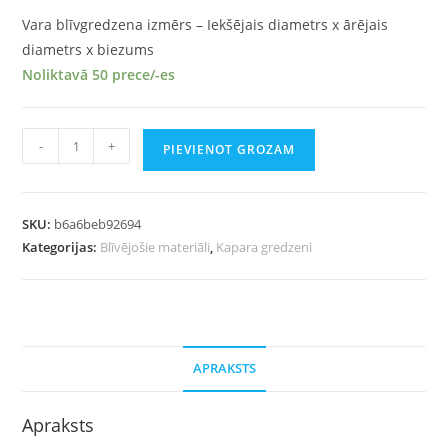
Vara blīvgredzena izmērs – Iekšējais diametrs x ārējais
diametrs x biezums
Noliktavā 50 prece/-es
-
+
PIEVIENOT GROZAM
SKU:
b6a6beb92694
Kategorijas:
Blīvējošie materiāli
,
Kapara gredzeni
APRAKSTS
Apraksts