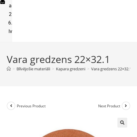
a
2
6.
lv
Vara gredzens 22×32.1
>
Blīvējošie materiāli
>
Kapara gredzeni
>
Vara gredzens 22×32.1
Previous Product
Next Product
🔍