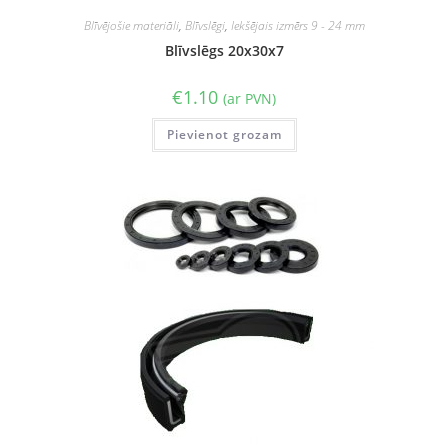
Blīvējošie materiāli
,
Blīvslēgi
,
Iekšējais izmērs 9 - 24 mm
Blīvslēgs 20x30x7
€
1.10
(ar PVN)
Pievienot grozam