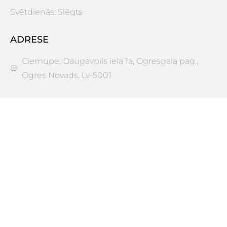
Svētdienās: Slēgts
ADRESE
Ciemupe, Daugavpils iela 1a, Ogresgala pag.,
Ogres Novads. Lv-5001