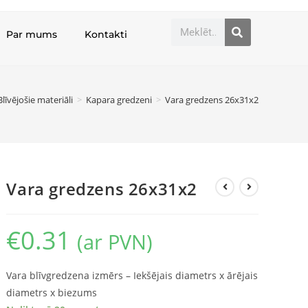
Par mums
Kontakti
Blīvējošie materiāli
>
Kapara gredzeni
>
Vara gredzens 26x31x2
Vara gredzens 26x31x2
€
0.31
(ar PVN)
Vara blīvgredzena izmērs – Iekšējais diametrs x ārējais
diametrs x biezums