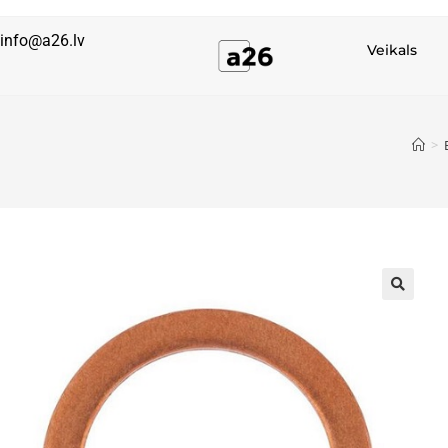
info@a26.lv
Veikals
>
🔍