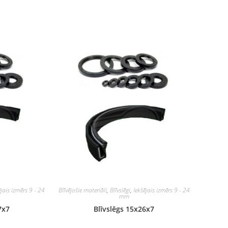
ējais izmērs 9 - 24
Blīvējošie materiāli
,
Blīvslēgi
,
Iekšējais izmērs 9 - 24
mm
7x7
Blīvslēgs 15x26x7