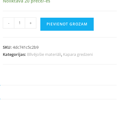
Noliktavā 20 prece/-es
-
+
PIEVIENOT GROZAM
SKU:
4dc741c5c2b9
Kategorijas:
Blīvējošie materiāli
,
Kapara gredzeni