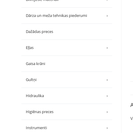
Dārza un meža tehnikas piederumi
›
Dažādas preces
Eļļas
›
Gaisa krāni
Gultņi
›
Hidraulika
›
A
Higiēnas preces
›
V
Instrumenti
›