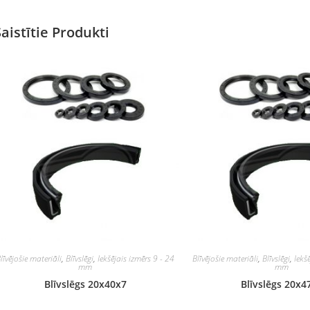
Saistītie Produkti
līvējošie materiāli
,
Blīvslēgi
,
Iekšējais izmērs 9 - 24
Blīvējošie materiāli
,
Blīvslēgi
,
Iekš
mm
mm
Blīvslēgs 20x40x7
Blīvslēgs 20x4