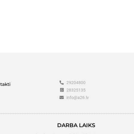
29204800
takti
28325135
info@a26.lv
DARBA LAIKS