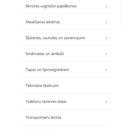
Skrūves uzgriežņi paplāksnes
›
Slaukšanas iekārtas
›
Šļūtenes, caurules un savienojumi
›
Smērvielas un atribūti
›
Tapas un Sprostgredzeni
›
Tehniskie šķidrumi
Traktoru rezerves daļas
›
Transportieru lentas