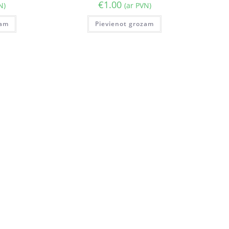
€
1.00
N)
(ar PVN)
zam
Pievienot grozam