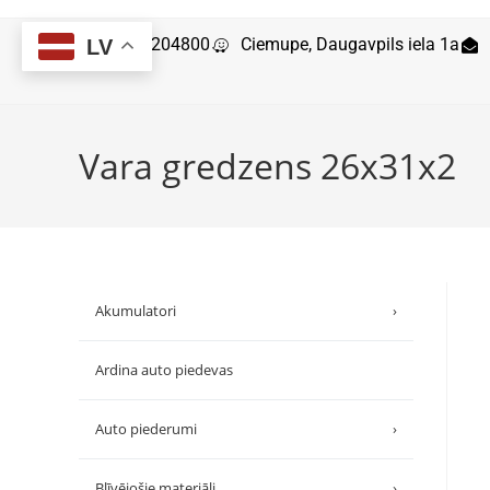
29204800
Ciemupe, Daugavpils iela 1a
LV
Vara gredzens 26x31x2
Akumulatori
›
Ardina auto piedevas
Auto piederumi
›
Blīvējošie materiāli
›