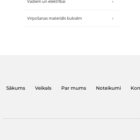
Vadiem un elektrībai
›
Virpošanas materiāls buksēm
›
Sākums
Veikals
Par mums
Noteikumi
Kon