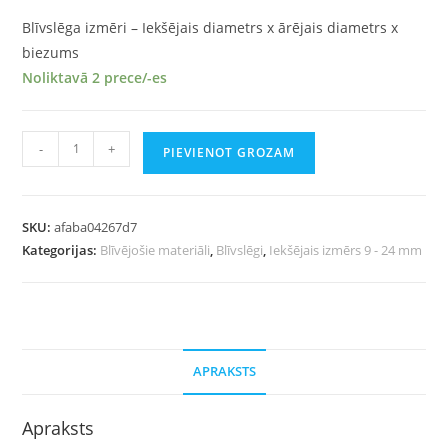
Blīvslēga izmēri – Iekšējais diametrs x ārējais diametrs x
biezums
Noliktavā 2 prece/-es
-
+
PIEVIENOT GROZAM
SKU:
afaba04267d7
Kategorijas:
Blīvējošie materiāli
,
Blīvslēgi
,
Iekšējais izmērs 9 - 24 mm
APRAKSTS
Apraksts