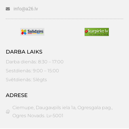
info@a26.lv
DARBA LAIKS
Darba dienās: 8:30 – 17:00
Sestdienās: 9:00 – 15:00
Svētdienās: Slēgts
ADRESE
Ciemupe, Daugavpils iela 1a, Ogresgala pag.,
Ogres Novads. Lv-5001