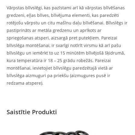
Vārpstas blīvslēgi, kas pazīstami arī kā vārpstas blīvēšanas
gredzeni, eļļas blīves, blīvējuma elementi, kas paredzēti
rotējošu vārpstu un citu mašīnu daļu blīvēšanai. Blīvslēgs ir
pastiprināts ar metāla gredzenu un aprīkots ar
spriegošanas atsperi, aizsargā pret putekļiem. Pareizai
blīvslēga montēšanai, ir svarīgi notīrīt virsmu kā arī pašu
blīvslēgu un iemērkt to uz 15 minūtēm blīvējošā šķidrumā,
kura temperatūra ir 18 – 25 grādu robežās. Pareizai
montēšanai, ievietojiet blīvslēgu paredzētajā vietā ar
blīvslēga aizmuguri pa priekšu (aizmugures pusē ir
redzama atspere).
Saistītie Produkti