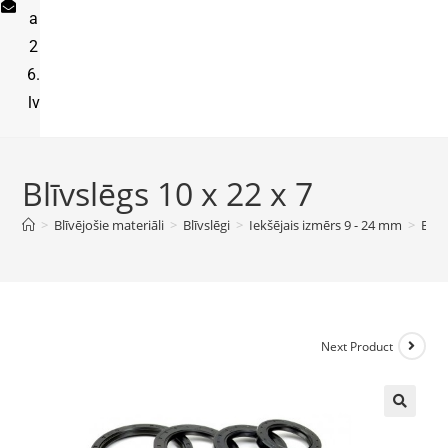
a
2
6.
lv
Blīvslēgs 10 x 22 x 7
>
Blīvējošie materiāli
>
Blīvslēgi
>
Iekšējais izmērs 9 - 24 mm
>
Blīv
Next Product
🔍