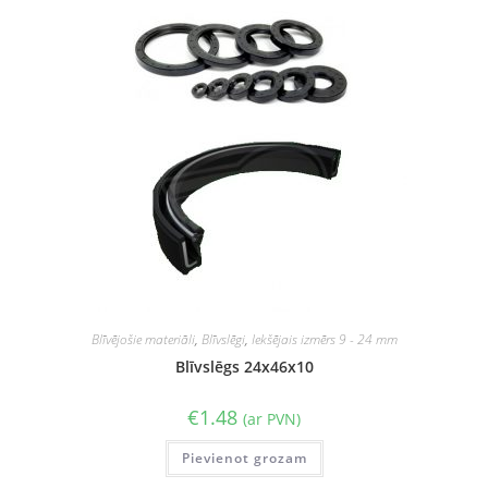
Blīvējošie materiāli
,
Blīvslēgi
,
Iekšējais izmērs 9 - 24 mm
Blīvslēgs 24x46x10
€
1.48
(ar PVN)
Pievienot grozam