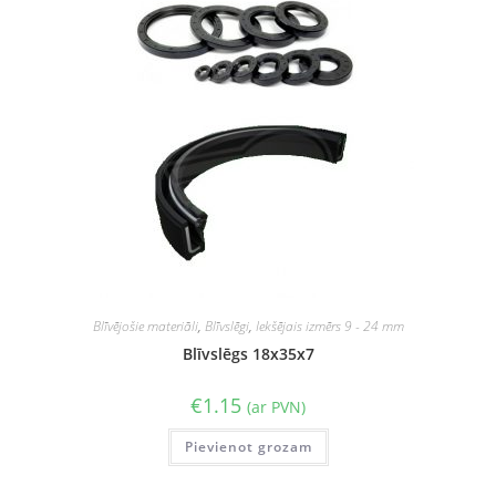
Blīvējošie materiāli
,
Blīvslēgi
,
Iekšējais izmērs 9 - 24 mm
Blīvslēgs 18x35x7
€
1.15
(ar PVN)
Pievienot grozam