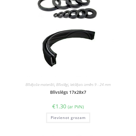
Blīvējošie materiāli
,
Blīvslēgi
,
Iekšējais izmērs 9 - 24 mm
Blīvslēgs 17x28x7
€
1.30
(ar PVN)
Pievienot grozam