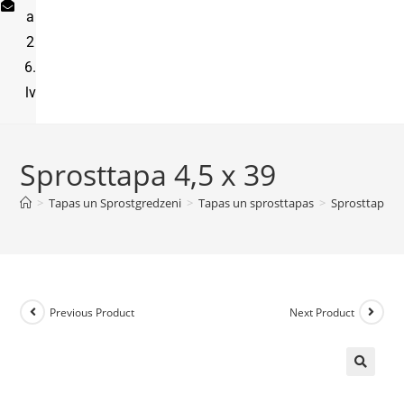
a
2
6.
lv
Sprosttapa 4,5 x 39
>
Tapas un Sprostgredzeni
>
Tapas un sprosttapas
>
Sprosttapa 4,
Previous Product
Next Product
🔍