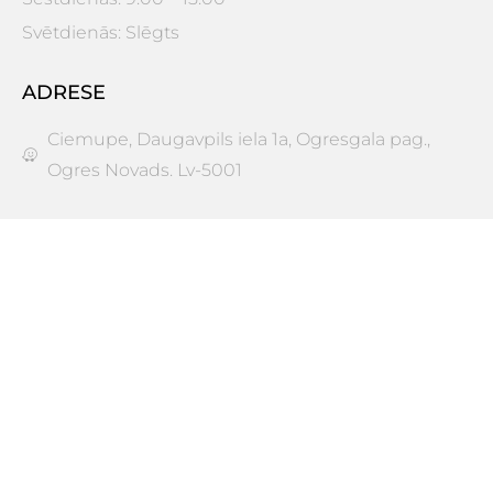
Svētdienās: Slēgts
ADRESE
Ciemupe, Daugavpils iela 1a, Ogresgala pag.,
Ogres Novads. Lv-5001