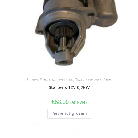
Starteri
,
Starteri un ģeneratori
,
Traktoru rezerves daļas
Starteris 12V 0,7kW
€
68.00
(ar PVN)
Pievienot grozam