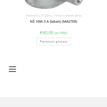
Hidrosūkņi
,
NŠ Sūkņi
,
Traktoru rezerves daļas
NŠ 10M-3 A (labais) (MASTER)
€
60.00
(ar PVN)
Pievienot grozam