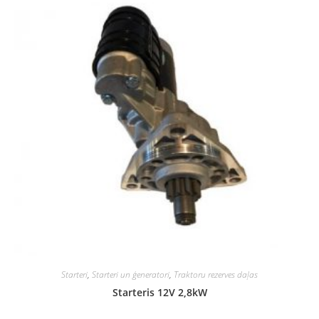
Starteri
,
Starteri un ģeneratori
,
Traktoru rezerves daļas
Starteris 12V 2,8kW