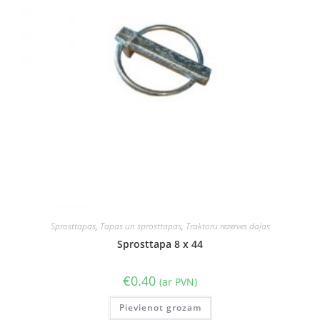
Sprosttapas
,
Tapas un sprosttapas
,
Traktoru rezerves daļas
Sprosttapa 8 x 44
€
0.40
(ar PVN)
Pievienot grozam