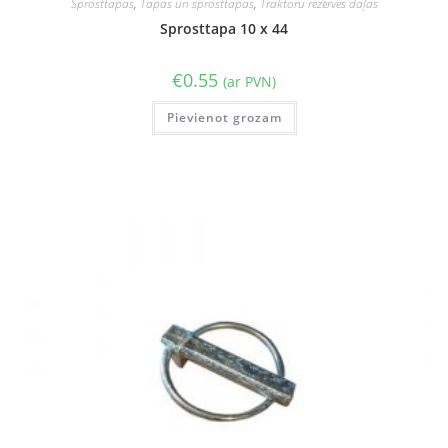
Sprosttapas
,
Tapas un sprosttapas
,
Traktoru rezerves daļas
Sprosttapa 10 x 44
€
0.55
(ar PVN)
Pievienot grozam