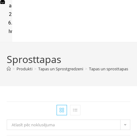
a
2
6.
lv
Sprosttapas
>
Produkti
>
Tapas un Sprostgredzeni
>
Tapas un sprosttapas
>
S
Atlasīt pēc noklusējuma