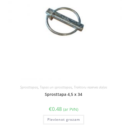
Sprosttapas
,
Tapas un sprosttapas
,
Traktoru rezerves daļas
Sprosttapa 4,5 x 34
€
0.48
(ar PVN)
Pievienot grozam