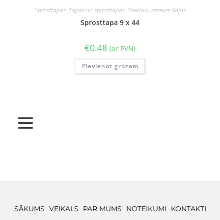
Sprosttapas
,
Tapas un sprosttapas
,
Traktoru rezerves daļas
Sprosttapa 9 x 44
€
0.48
(ar PVN)
Pievienot grozam
SĀKUMS
VEIKALS
PAR MUMS
NOTEIKUMI
KONTAKTI