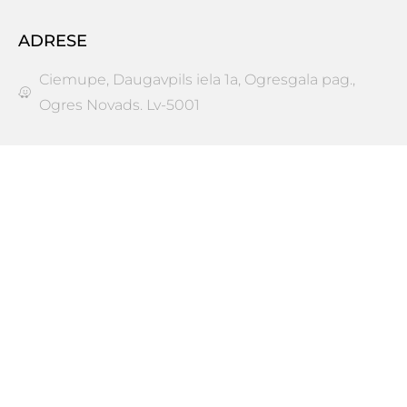
ADRESE
Ciemupe, Daugavpils iela 1a, Ogresgala pag.,
Ogres Novads. Lv-5001