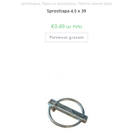
Sprosttapas
,
Tapas un sprosttapas
,
Traktoru rezerves daļas
Sprosttapa 4,5 x 39
€
0.49
(ar PVN)
Pievienot grozam