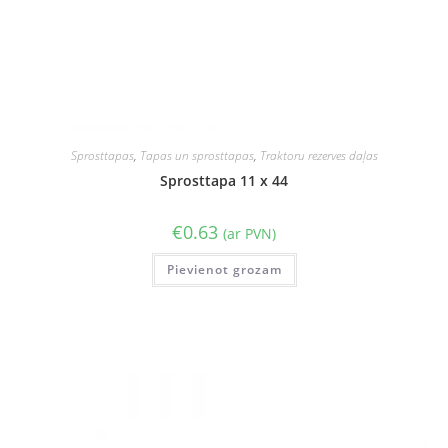
Sprosttapas
,
Tapas un sprosttapas
,
Traktoru rezerves daļas
Sprosttapa 11 x 44
€
0.63
(ar PVN)
Pievienot grozam