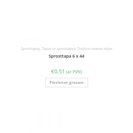
Sprosttapas
,
Tapas un sprosttapas
,
Traktoru rezerves daļas
Sprosttapa 6 x 44
€
0.51
(ar PVN)
Pievienot grozam