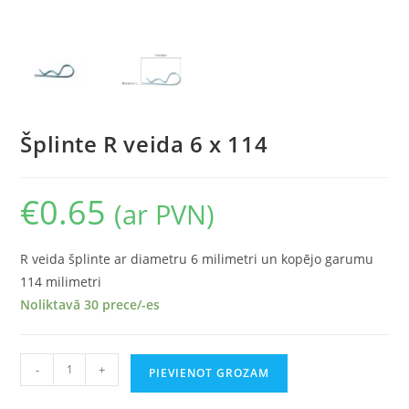
Šplinte R veida 6 x 114
€
0.65
(ar PVN)
R veida šplinte ar diametru 6 milimetri un kopējo garumu
114 milimetri
Noliktavā 30 prece/-es
-
+
PIEVIENOT GROZAM