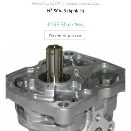
Hidrosūkņi
,
NŠ Sūkņi
,
Traktoru rezerves daļas
NŠ 50A- 3 (Apaļais)
€
195.30
(ar PVN)
Pievienot grozam