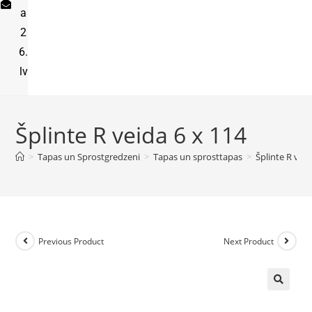
a
2
6.
lv
Šplinte R veida 6 x 114
>
Tapas un Sprostgredzeni
>
Tapas un sprosttapas
>
Šplinte R veid
Previous Product
Next Product
🔍