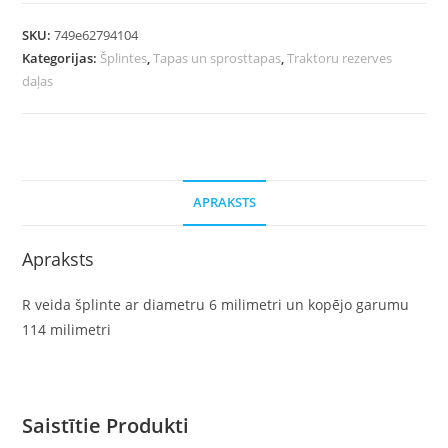
SKU:
749e62794104
Kategorijas:
Šplintes
,
Tapas un sprosttapas
,
Traktoru rezerves
daļas
APRAKSTS
Apraksts
R veida šplinte ar diametru 6 milimetri un kopējo garumu
114 milimetri
Saistītie Produkti