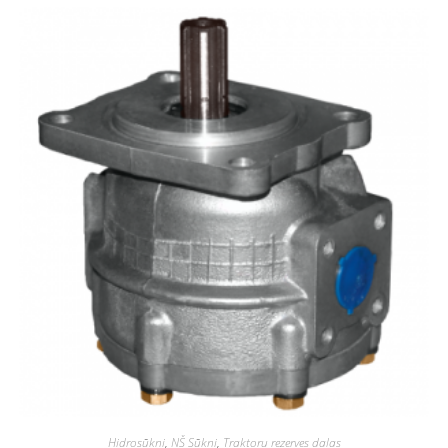
Hidrosūkņi
,
NŠ Sūkņi
,
Traktoru rezerves daļas