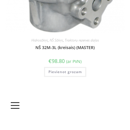
Hidrosūkņi
,
NŠ Sūkņi
,
Traktoru rezerves daļas
NŠ 32M-3L (kreisais) (MASTER)
€
98.80
(ar PVN)
Pievienot grozam