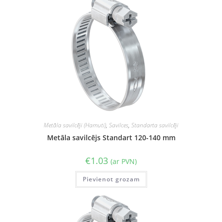
Metāla savilcēji (Hamuti)
,
Savilces
,
Standarta savilcēji
Metāla savilcējs Standart 120-140 mm
€
1.03
(ar PVN)
Pievienot grozam