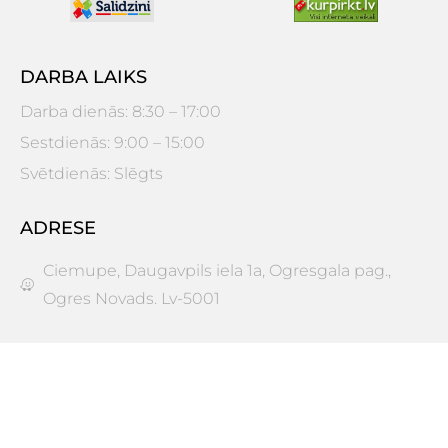
DARBA LAIKS
Darba dienās: 8:30 – 17:00
Sestdienās: 9:00 – 15:00
Svētdienās: Slēgts
ADRESE
Ciemupe, Daugavpils iela 1a, Ogresgala pag.,
Ogres Novads. Lv-5001