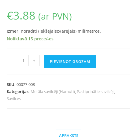
€
3.88
(ar PVN)
Izmēri norādīti (iekšējais)x(ārējais) milimetros.
Noliktavā 15 prece/-es
-
+
PIEVIENOT GROZAM
SKU:
00077-008
Kategorijas:
Metāla savilcēji (Hamuti)
,
Pastiprinātie savilcēji
,
Savilces
APRAKSTS