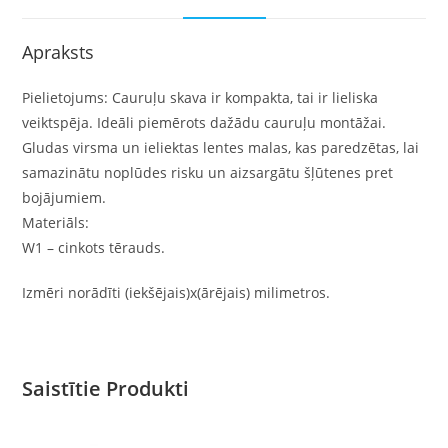
Apraksts
Pielietojums: Cauruļu skava ir kompakta, tai ir lieliska
veiktspēja. Ideāli piemērots dažādu cauruļu montāžai.
Gludas virsma un ieliektas lentes malas, kas paredzētas, lai
samazinātu noplūdes risku un aizsargātu šļūtenes pret
bojājumiem.
Materiāls:
W1 – cinkots tērauds.
Izmēri norādīti (iekšējais)x(ārējais) milimetros.
Saistītie Produkti