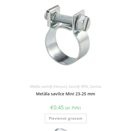
Metāla savilcēji (Hamuti)
,
Savilcēji MINI
,
Savilces
Metāla savilce Mini 23-25 mm
€
0.45
(ar PVN)
Pievienot grozam