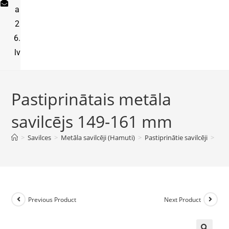
a
2
6.
lv
Pastiprinātais metāla
savilcējs 149-161 mm
>
Savilces
>
Metāla savilcēji (Hamuti)
>
Pastiprinātie savilcēji
>
Pas
Previous Product
Next Product