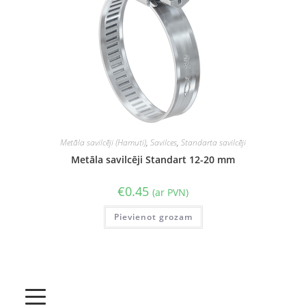
Metāla savilcēji (Hamuti)
,
Savilces
,
Standarta savilcēji
Metāla savilcēji Standart 12-20 mm
€
0.45
(ar PVN)
Pievienot grozam