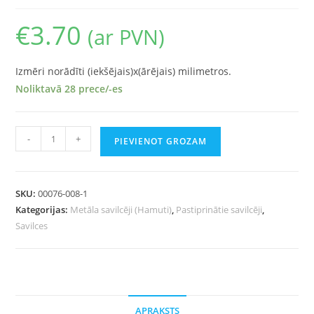
€
3.70
(ar PVN)
Izmēri norādīti (iekšējais)x(ārējais) milimetros.
Noliktavā 28 prece/-es
-
+
PIEVIENOT GROZAM
SKU:
00076-008-1
Kategorijas:
Metāla savilcēji (Hamuti)
,
Pastiprinātie savilcēji
,
Savilces
APRAKSTS