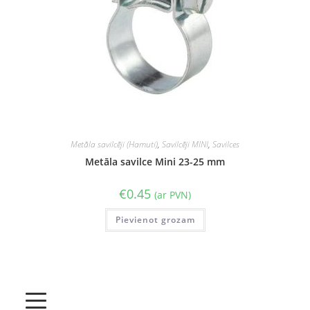
Metāla savilcēji (Hamuti)
,
Savilcēji MINI
,
Savilces
Metāla savilce Mini 23-25 mm
€
0.45
(ar PVN)
Pievienot grozam