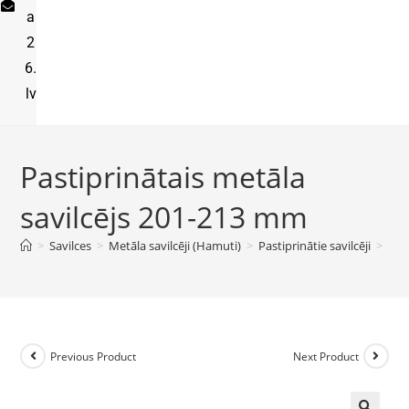
a
2
6.
lv
Pastiprinātais metāla
savilcējs 201-213 mm
>
Savilces
>
Metāla savilcēji (Hamuti)
>
Pastiprinātie savilcēji
>
Pas
Previous Product
Next Product