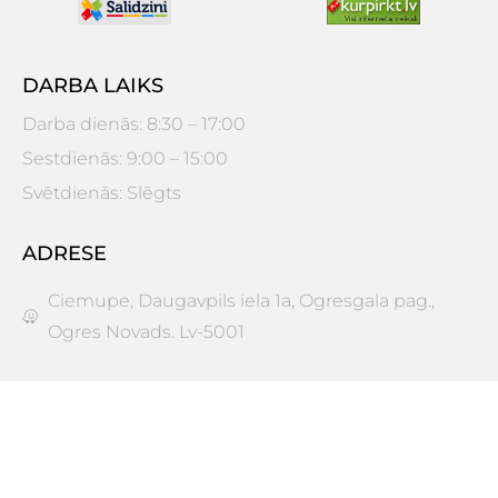
DARBA LAIKS
Darba dienās: 8:30 – 17:00
Sestdienās: 9:00 – 15:00
Svētdienās: Slēgts
ADRESE
Ciemupe, Daugavpils iela 1a, Ogresgala pag.,
Ogres Novads. Lv-5001