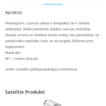
Apraksts
Pielietojums: Cauruļu skava ir kompakta, tai ir lieliska
veiktspēja. Ideāli piemērots dažādu cauruļu montāžai.
Gludas virsma un ieliektas lentes malas, kas paredzētas, lai
samazinātu noplūdes risku un aizsargātu šļūtenes pret
bojājumiem.
Materiāls:
W1 – cinkots tērauds.
Izmēri norādīti (iekšējais)x(ārējais) milimetros.
Saistītie Produkti