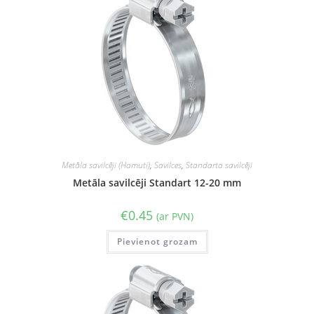
Metāla savilcēji (Hamuti)
,
Savilces
,
Standarta savilcēji
Metāla savilcēji Standart 12-20 mm
€
0.45
(ar PVN)
Pievienot grozam