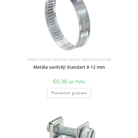
Metāla savilcēji (Hamuti)
,
Savilces
,
Standarta savilcēji
Metāla savilcēji Standart 8-12 mm
€
0.36
(ar PVN)
Pievienot grozam