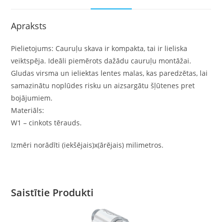
Apraksts
Pielietojums: Cauruļu skava ir kompakta, tai ir lieliska
veiktspēja. Ideāli piemērots dažādu cauruļu montāžai.
Gludas virsma un ieliektas lentes malas, kas paredzētas, lai
samazinātu noplūdes risku un aizsargātu šļūtenes pret
bojājumiem.
Materiāls:
W1 – cinkots tērauds.
Izmēri norādīti (iekšējais)x(ārējais) milimetros.
Saistītie Produkti