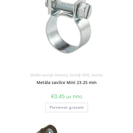
Metāla savilcēji (Hamuti)
,
Savilcēji MINI
,
Savilces
Metāla savilce Mini 23-25 mm
€
0.45
(ar PVN)
Pievienot grozam