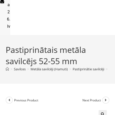
a
2
6.
lv
Pastiprinātais metāla
savilcējs 52-55 mm
>
Savilces
>
Metāla savilcēji (Hamuti)
>
Pastiprinātie savilcēji
>
Pas
Previous Product
Next Product