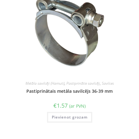
Metāla savilcēji (Hamuti)
,
Pastiprinātie savilcēji
,
Savilces
Pastiprinātais metāla savilcējs 36-39 mm
€
1.57
(ar PVN)
Pievienot grozam