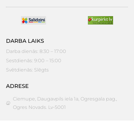
DARBA LAIKS
Darba dienās: 8:30 – 17:00
Sestdienās: 9:00 – 15:00
Svētdienās: Slēgts
ADRESE
Ciemupe, Daugavpils iela 1a, Ogresgala pag.,
Ogres Novads. Lv-5001