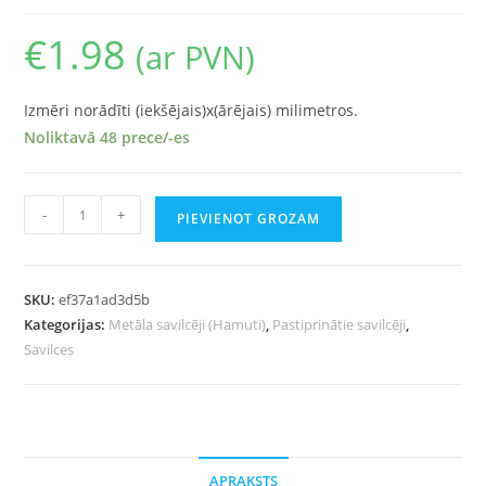
€
1.98
(ar PVN)
Izmēri norādīti (iekšējais)x(ārējais) milimetros.
Noliktavā 48 prece/-es
-
+
PIEVIENOT GROZAM
SKU:
ef37a1ad3d5b
Kategorijas:
Metāla savilcēji (Hamuti)
,
Pastiprinātie savilcēji
,
Savilces
APRAKSTS