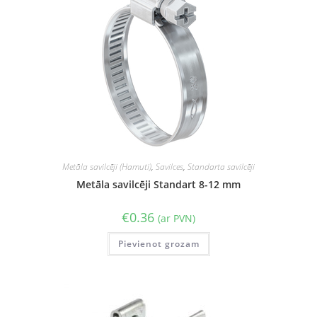
Metāla savilcēji (Hamuti)
,
Savilces
,
Standarta savilcēji
Metāla savilcēji Standart 8-12 mm
€
0.36
(ar PVN)
Pievienot grozam