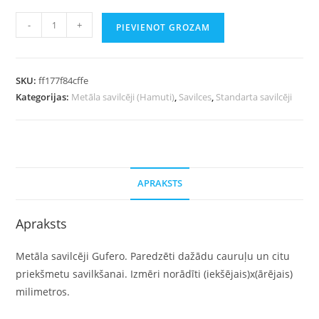
-
+
PIEVIENOT GROZAM
SKU:
ff177f84cffe
Kategorijas:
Metāla savilcēji (Hamuti)
,
Savilces
,
Standarta savilcēji
APRAKSTS
Apraksts
Metāla savilcēji Gufero. Paredzēti dažādu cauruļu un citu
priekšmetu savilkšanai. Izmēri norādīti (iekšējais)x(ārējais)
milimetros.