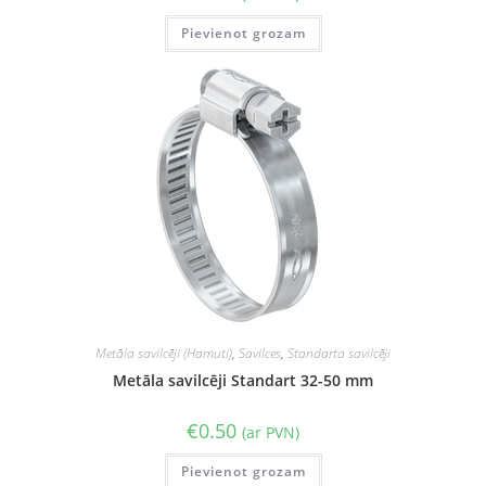
Pievienot grozam
Metāla savilcēji (Hamuti)
,
Savilces
,
Standarta savilcēji
Metāla savilcēji Standart 32-50 mm
€
0.50
(ar PVN)
Pievienot grozam