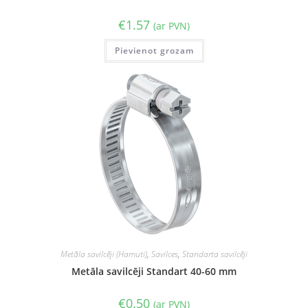
€
1.57
(ar PVN)
Pievienot grozam
Metāla savilcēji (Hamuti)
,
Savilces
,
Standarta savilcēji
Metāla savilcēji Standart 40-60 mm
€
0.50
(ar PVN)