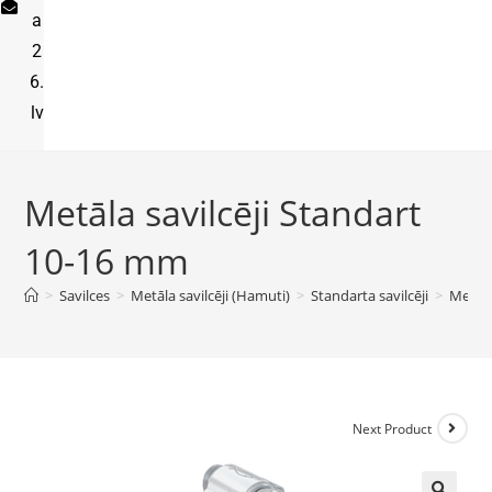
a
2
6.
lv
Metāla savilcēji Standart
10-16 mm
>
Savilces
>
Metāla savilcēji (Hamuti)
>
Standarta savilcēji
>
Metāla
Next Product