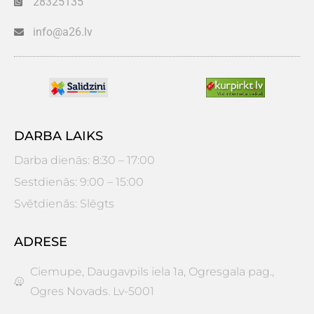
28325135
info@a26.lv
DARBA LAIKS
Darba dienās: 8:30 – 17:00
Sestdienās: 9:00 – 15:00
Svētdienās: Slēgts
ADRESE
Ciemupe, Daugavpils iela 1a, Ogresgala pag.,
Ogres Novads. Lv-5001