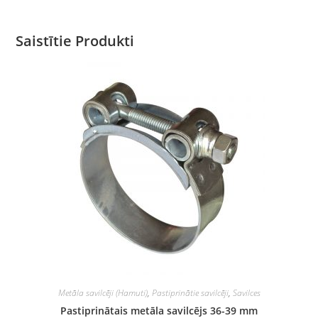
Saistītie Produkti
Metāla savilcēji (Hamuti)
,
Pastiprinātie savilcēji
,
Savilces
Pastiprinātais metāla savilcējs 36-39 mm