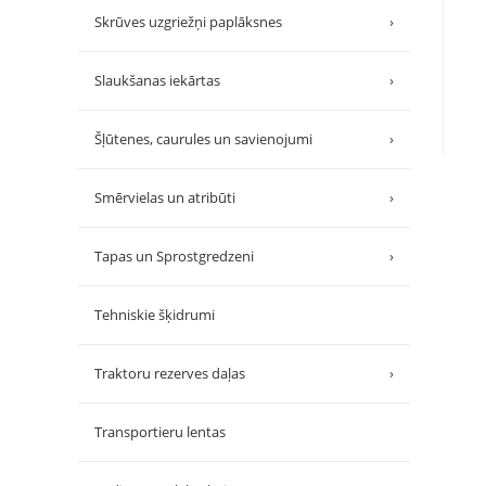
Skrūves uzgriežņi paplāksnes
›
Slaukšanas iekārtas
›
Šļūtenes, caurules un savienojumi
›
Smērvielas un atribūti
›
Tapas un Sprostgredzeni
›
Tehniskie šķidrumi
Traktoru rezerves daļas
›
Transportieru lentas