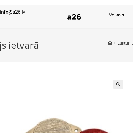
info@a26.lv
Veikals
js ietvarā
>
Lukturi u
🔍