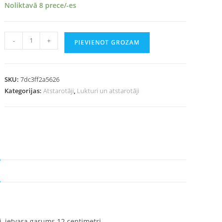
Noliktavā 8 prece/-es
-
+
PIEVIENOT GROZAM
SKU:
7dc3ff2a5626
Kategorijas:
Atstarotāji
,
Lukturi un atstarotāji
i, ietvara garums 12 centimetri