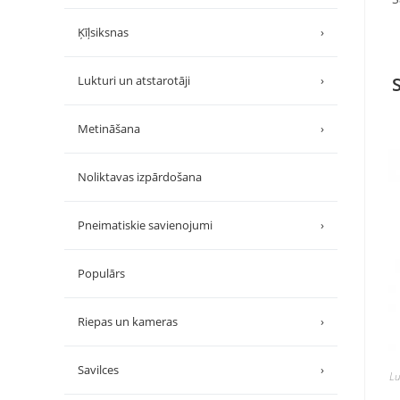
Ķīļsiksnas
›
Lukturi un atstarotāji
›
Metināšana
›
Noliktavas izpārdošana
Pneimatiskie savienojumi
›
Populārs
Riepas un kameras
›
Savilces
›
Lu