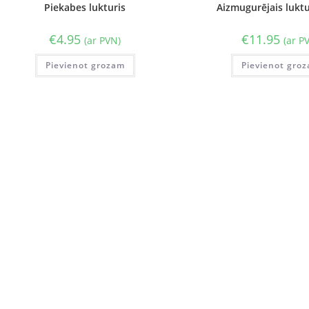
Piekabes lukturis
Aizmugurējais lukt
€
4.95
€
11.95
(ar PVN)
(ar P
Pievienot grozam
Pievienot gro