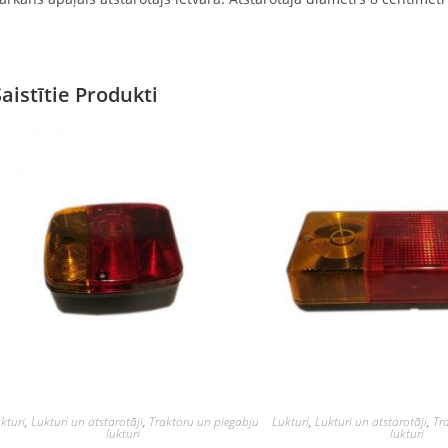
Saistītie Produkti
kturi
,
Lukturi un atstarotāji
,
Traktoru un piegabju
Lukturi
,
Lukturi un atstarotāji
,
Tr
lukturi
lukturi