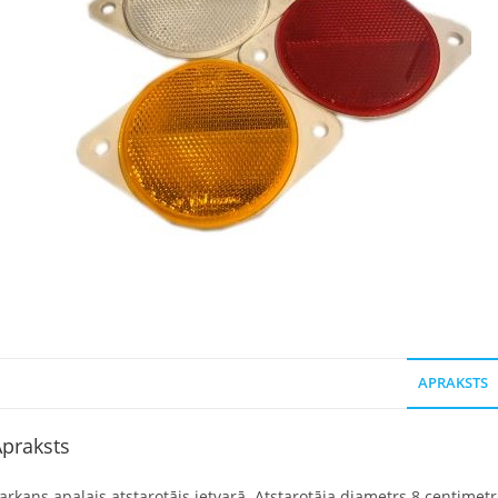
APRAKSTS
praksts
arkans apaļais atstarotājs ietvarā. Atstarotāja diametrs 8 centimetr