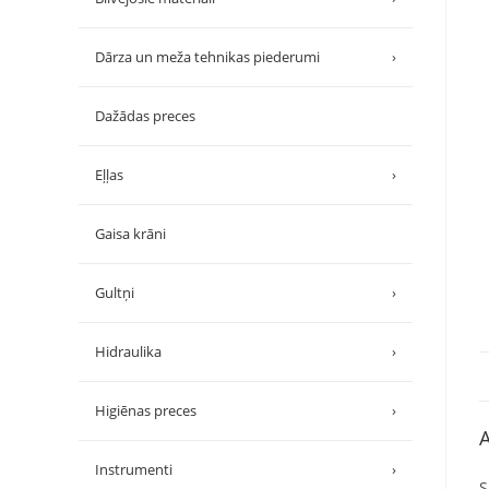
Dārza un meža tehnikas piederumi
›
Dažādas preces
Eļļas
›
Gaisa krāni
Gultņi
›
Hidraulika
›
Higiēnas preces
›
A
Instrumenti
›
S