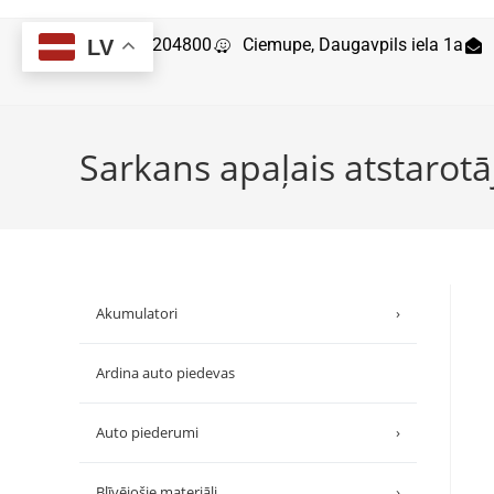
29204800
Ciemupe, Daugavpils iela 1a
LV
Sarkans apaļais atstarotā
Akumulatori
›
Ardina auto piedevas
Auto piederumi
›
Blīvējošie materiāli
›