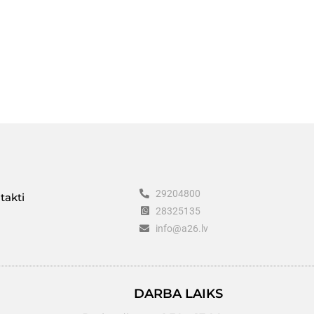
29204800
takti
28325135
info@a26.lv
DARBA LAIKS