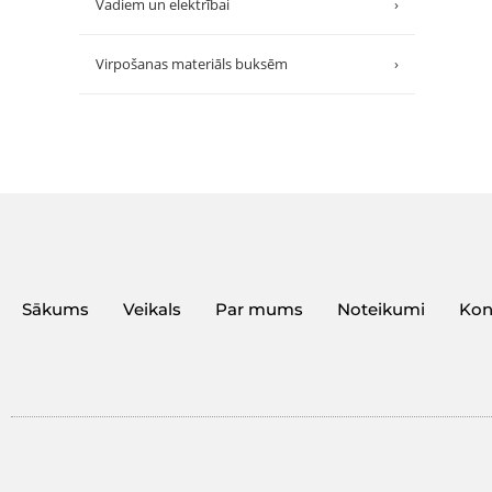
Vadiem un elektrībai
›
Virpošanas materiāls buksēm
›
Sākums
Veikals
Par mums
Noteikumi
Kon