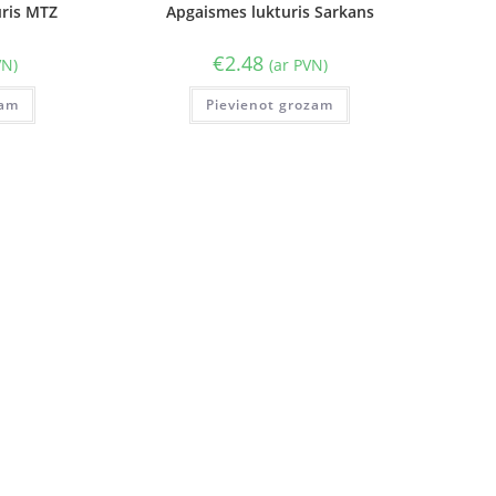
uris MTZ
Apgaismes lukturis Sarkans
€
2.48
VN)
(ar PVN)
zam
Pievienot grozam