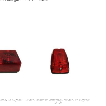
aktoru un piegabju
Lukturi
,
Lukturi un atstarotāji
,
Traktoru un piegabju
lukturi