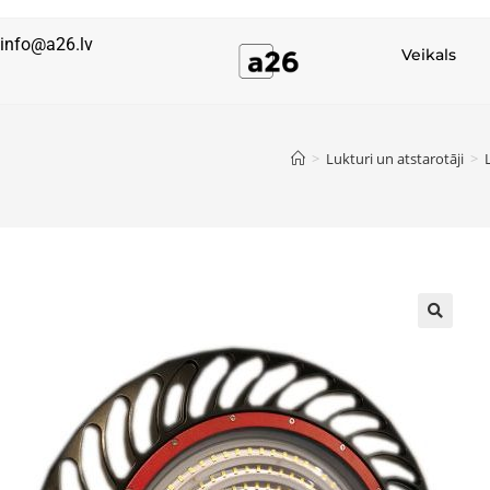
info@a26.lv
Veikals
>
Lukturi un atstarotāji
>
🔍