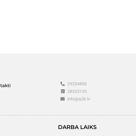
29204800
takti
28325135
info@a26.lv
DARBA LAIKS