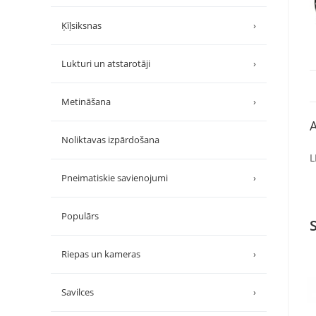
Ķīļsiksnas
›
Lukturi un atstarotāji
›
Metināšana
›
A
Noliktavas izpārdošana
L
Pneimatiskie savienojumi
›
Populārs
Riepas un kameras
›
Savilces
›