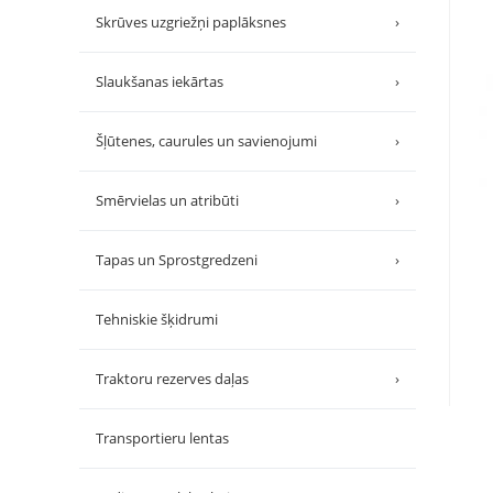
Skrūves uzgriežņi paplāksnes
›
Slaukšanas iekārtas
›
Šļūtenes, caurules un savienojumi
›
Smērvielas un atribūti
›
Tapas un Sprostgredzeni
›
Tehniskie šķidrumi
Traktoru rezerves daļas
›
Transportieru lentas