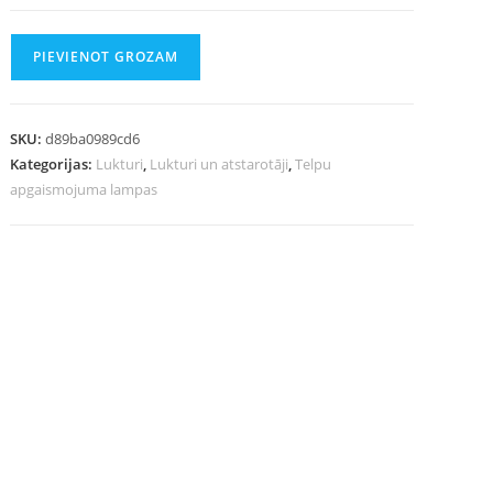
PIEVIENOT GROZAM
SKU:
d89ba0989cd6
Kategorijas:
Lukturi
,
Lukturi un atstarotāji
,
Telpu
apgaismojuma lampas