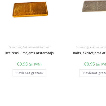
Atstarotāji
,
Lukturi un atstarotāji
Atstarotāji
,
Lukturi un at
Dzeltens, līmējams atstarotājs
Balts, skrūvējams at
€
0.95
€
0.95
(ar PVN)
(ar PV
Pievienot grozam
Pievienot gro