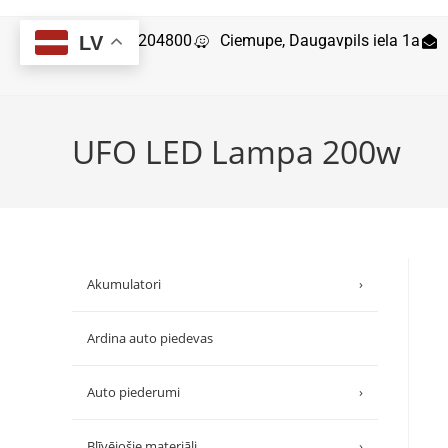
29204800
Ciemupe, Daugavpils iela 1a
LV
UFO LED Lampa 200w
Akumulatori
›
Ardina auto piedevas
Auto piederumi
›
Blīvējošie materiāli
›