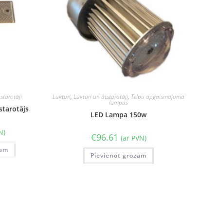
starotāji
Lukturi
,
Lukturi un atstarotāji
,
Telpu apgaismojuma
lampas
starotājs
LED Lampa 150w
N)
€
96.61
(ar PVN)
zam
Pievienot grozam