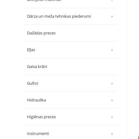
Dārza un meža tehnikas piederumi
›
Dažādas preces
Eļļas
›
Gaisa krāni
Gultņi
›
Hidraulika
›
Higiēnas preces
›
Instrumenti
›