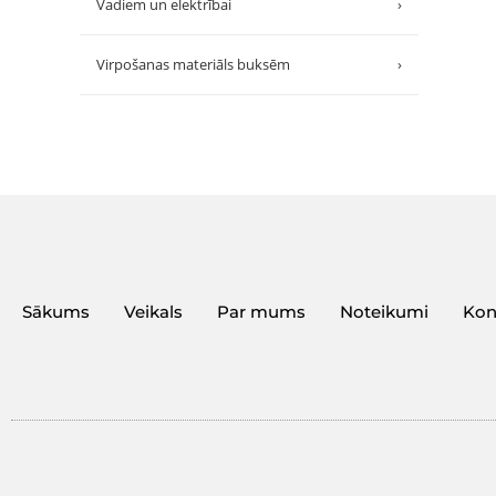
Vadiem un elektrībai
›
Virpošanas materiāls buksēm
›
Sākums
Veikals
Par mums
Noteikumi
Kon