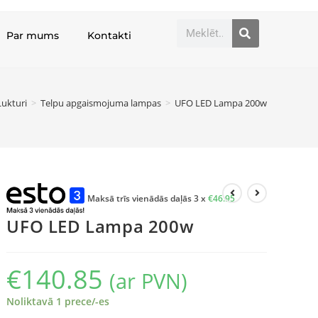
Par mums
Kontakti
Lukturi
>
Telpu apgaismojuma lampas
>
UFO LED Lampa 200w
Maksā trīs vienādās daļās 3 x
€
46.95
UFO LED Lampa 200w
€
140.85
(ar PVN)
Noliktavā 1 prece/-es