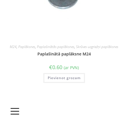
M24
,
Paplāksnes
,
Paplašinātās paplāksnes
,
Skrūves uzgriežņi paplāksnes
Paplašinātā paplāksne M24
€
0.60
(ar PVN)
Pievienot grozam