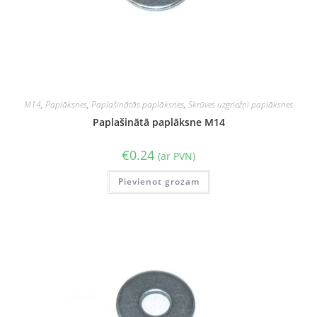
M14
,
Paplāksnes
,
Paplašinātās paplāksnes
,
Skrūves uzgriežņi paplāksnes
Paplašinātā paplāksne M14
€
0.24
(ar PVN)
Pievienot grozam