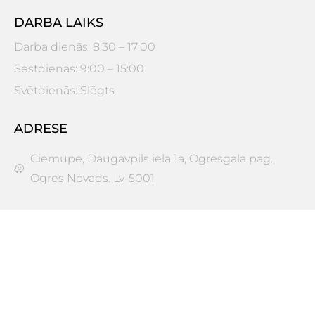
DARBA LAIKS
Darba dienās: 8:30 – 17:00
Sestdienās: 9:00 – 15:00
Svētdienās: Slēgts
ADRESE
Ciemupe, Daugavpils iela 1a, Ogresgala pag.,
Ogres Novads. Lv-5001