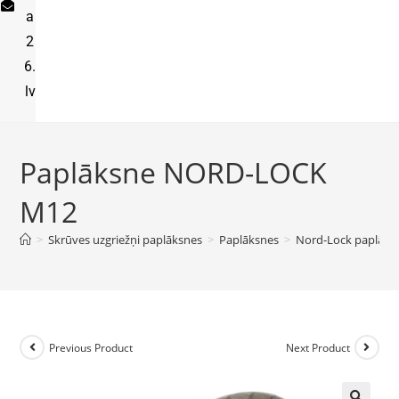
a
2
6.
lv
Paplāksne NORD-LOCK
M12
>
Skrūves uzgriežņi paplāksnes
>
Paplāksnes
>
Nord-Lock paplāks
Previous Product
Next Product