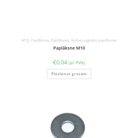
M10
,
Paplāksnes
,
Paplāksnes
,
Skrūves uzgriežņi paplāksnes
Paplāksne M10
€
0.04
(ar PVN)
Pievienot grozam