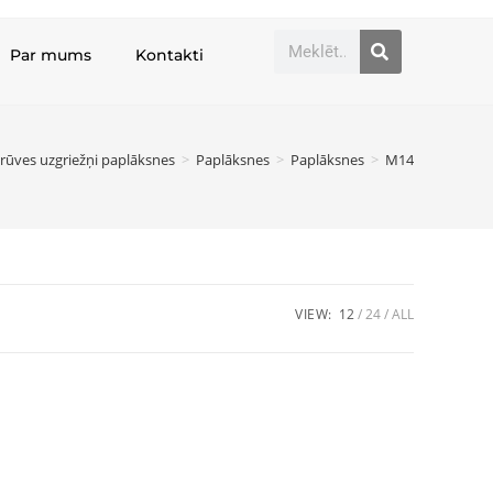
Par mums
Kontakti
rūves uzgriežņi paplāksnes
>
Paplāksnes
>
Paplāksnes
>
M14
VIEW:
12
24
ALL