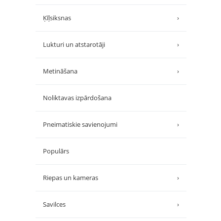
Ķīļsiksnas
›
Lukturi un atstarotāji
›
Metināšana
›
Noliktavas izpārdošana
Pneimatiskie savienojumi
›
Populārs
Riepas un kameras
›
Savilces
›