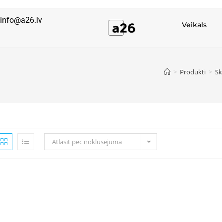
info@a26.lv
Veikals
>
Produkti
>
Sk
Atlasīt pēc noklusējuma