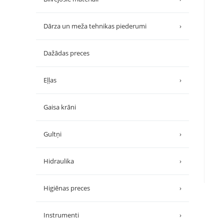
Dārza un meža tehnikas piederumi
›
Dažādas preces
Eļļas
›
Gaisa krāni
Gultņi
›
Hidraulika
›
Higiēnas preces
›
Instrumenti
›