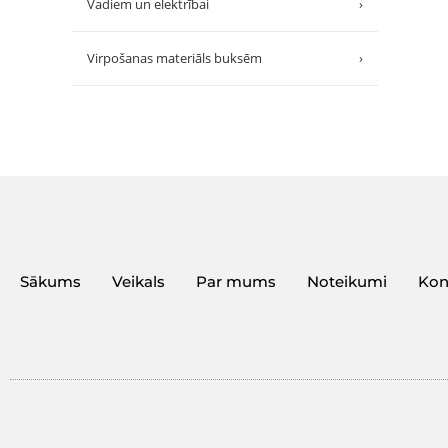
Vadiem un elektrībai
›
Virpošanas materiāls buksēm
›
Sākums
Veikals
Par mums
Noteikumi
Kon