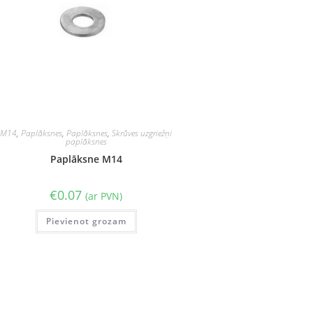
M14
,
Paplāksnes
,
Paplāksnes
,
Skrūves uzgriežņi
paplāksnes
Paplāksne M14
€
0.07
(ar PVN)
Pievienot grozam