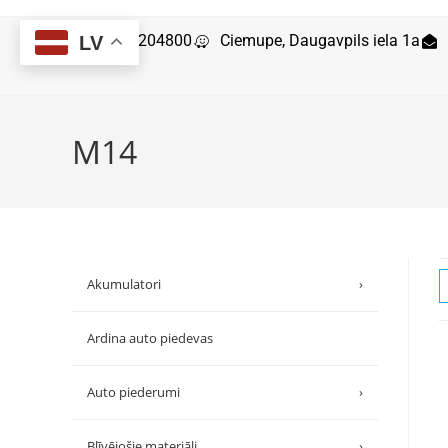
29204800
Ciemupe, Daugavpils iela 1a
LV
M14
Akumulatori
›
Ardina auto piedevas
Auto piederumi
›
Blīvējošie materiāli
›