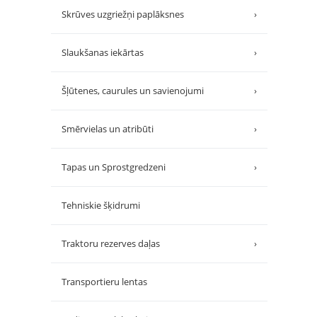
Skrūves uzgriežņi paplāksnes
›
Slaukšanas iekārtas
›
Šļūtenes, caurules un savienojumi
›
Smērvielas un atribūti
›
Tapas un Sprostgredzeni
›
Tehniskie šķidrumi
Traktoru rezerves daļas
›
Transportieru lentas