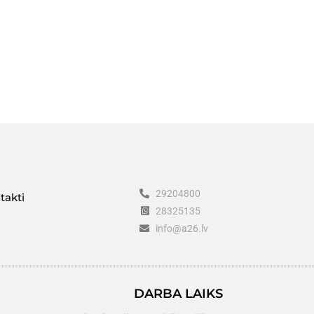
29204800
takti
28325135
info@a26.lv
DARBA LAIKS