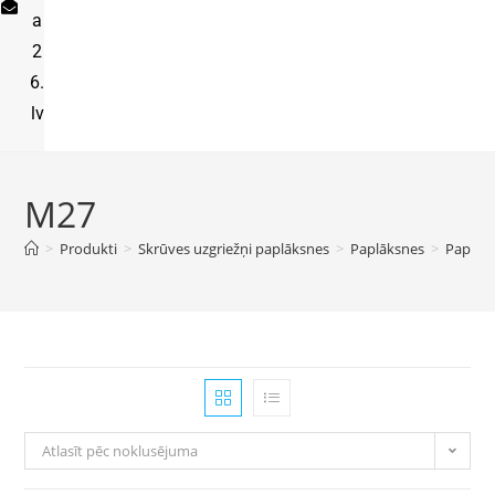
a
2
6.
lv
M27
>
Produkti
>
Skrūves uzgriežņi paplāksnes
>
Paplāksnes
>
Paplaši
Atlasīt pēc noklusējuma