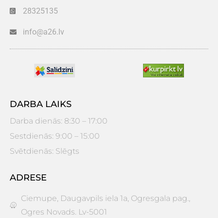
28325135
info@a26.lv
DARBA LAIKS
Darba dienās: 8:30 – 17:00
Sestdienās: 9:00 – 15:00
Svētdienās: Slēgts
ADRESE
Ciemupe, Daugavpils iela 1a, Ogresgala pag.,
Ogres Novads. Lv-5001