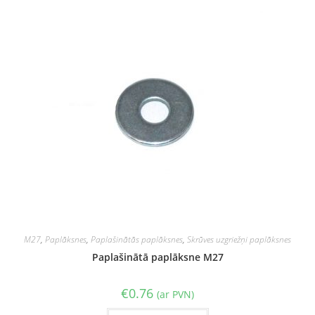
M27
,
Paplāksnes
,
Paplašinātās paplāksnes
,
Skrūves uzgriežņi paplāksnes
Paplašinātā paplāksne M27
€
0.76
(ar PVN)