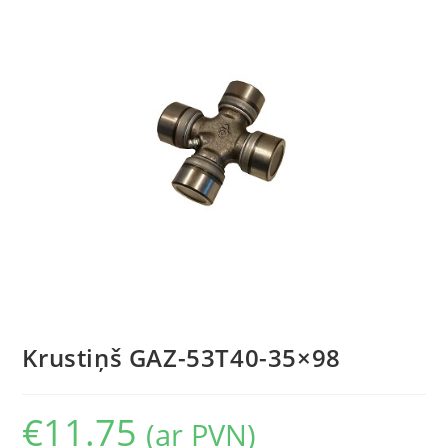
Krustiņš GAZ-53T40-35×98
€
11.75
(ar PVN)