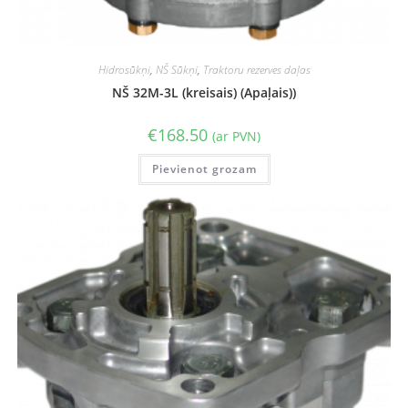
Hidrosūkņi
,
NŠ Sūkņi
,
Traktoru rezerves daļas
NŠ 32M-3L (kreisais) (Apaļais))
€
168.50
(ar PVN)
Pievienot grozam