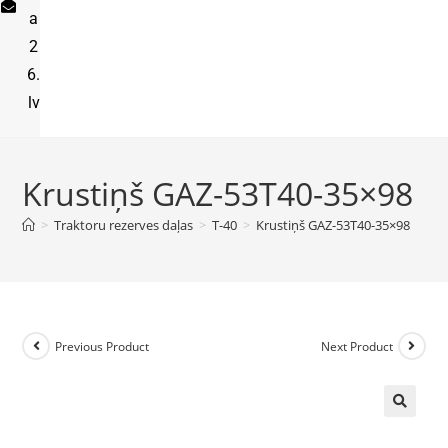
a
2
6.
lv
Krustiņš GAZ-53T40-35×98
>
Traktoru rezerves daļas
>
T-40
>
Krustiņš GAZ-53T40-35×98
Previous Product
Next Product
🔍