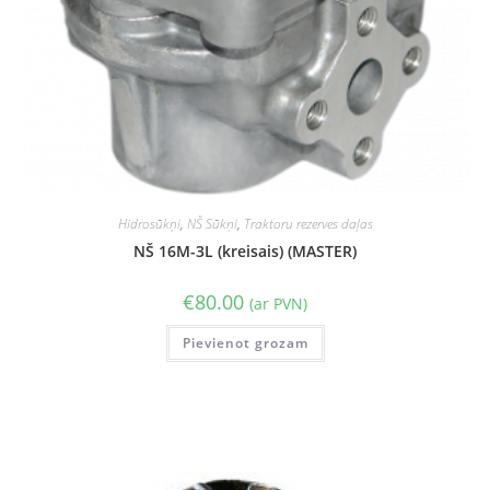
Hidrosūkņi
,
NŠ Sūkņi
,
Traktoru rezerves daļas
NŠ 16M-3L (kreisais) (MASTER)
€
80.00
(ar PVN)
Pievienot grozam