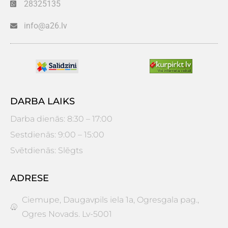
28325135
info@a26.lv
DARBA LAIKS
Darba dienās: 8:30 – 17:00
Sestdienās: 9:00 – 15:00
Svētdienās: Slēgts
ADRESE
Ciemupe, Daugavpils iela 1a, Ogresgala pag.,
Ogres Novads. Lv-5001