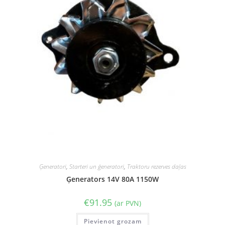
Ģeneratori
,
Starteri un ģeneratori
,
Traktoru rezerves daļas
Ģenerators 14V 80A 1150W
€
91.95
(ar PVN)
Pievienot grozam