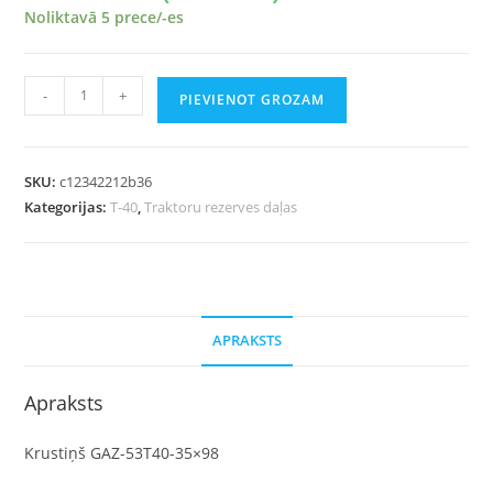
Noliktavā 5 prece/-es
-
+
PIEVIENOT GROZAM
SKU:
c12342212b36
Kategorijas:
T-40
,
Traktoru rezerves daļas
APRAKSTS
Apraksts
Krustiņš GAZ-53T40-35×98