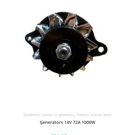
Ģeneratori
,
Starteri un ģeneratori
,
Traktoru rezerves daļas
Ģenerators 14V 72A 1000W