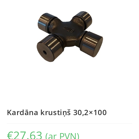
Kardāna krustiņš 30,2×100
€
27.63
(ar PVN)