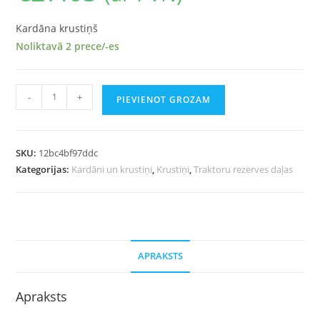
Kardāna krustiņš
Noliktavā 2 prece/-es
-
+
PIEVIENOT GROZAM
SKU:
12bc4bf97ddc
Kategorijas:
Kardāni un krustiņi
,
Krustiņi
,
Traktoru rezerves daļas
APRAKSTS
Apraksts