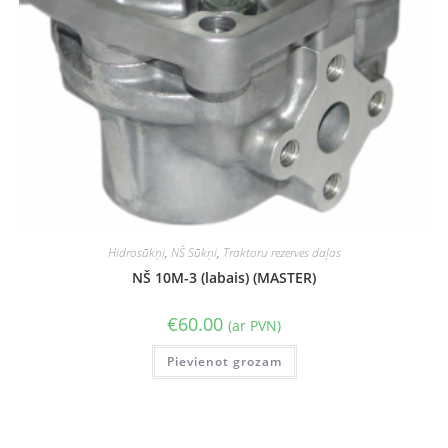
Hidrosūkņi
,
NŠ Sūkņi
,
Traktoru rezerves daļas
NŠ 10M-3 (labais) (MASTER)
€
60.00
(ar PVN)
Pievienot grozam