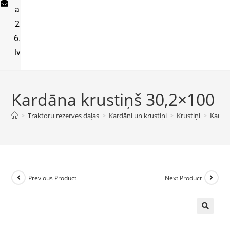
a
2
6.
lv
Kardāna krustiņš 30,2×100
>
Traktoru rezerves daļas
>
Kardāni un krustiņi
>
Krustiņi
>
Kardān
Previous Product
Next Product
🔍