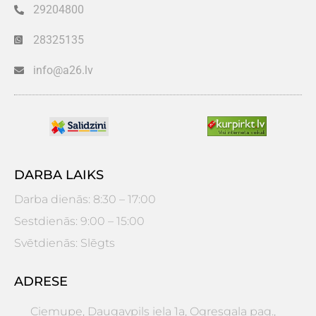
29204800
28325135
info@a26.lv
DARBA LAIKS
Darba dienās: 8:30 – 17:00
Sestdienās: 9:00 – 15:00
Svētdienās: Slēgts
ADRESE
Ciemupe, Daugavpils iela 1a, Ogresgala pag.,