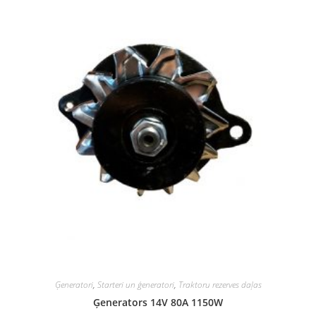
Ģeneratori
,
Starteri un ģeneratori
,
Traktoru rezerves daļas
Ģenerators 14V 80A 1150W