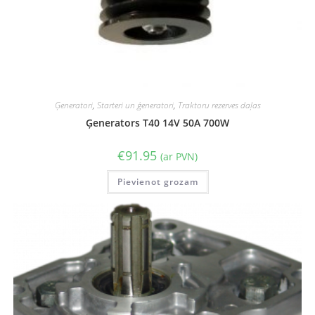
Ģeneratori
,
Starteri un ģeneratori
,
Traktoru rezerves daļas
Ģenerators T40 14V 50A 700W
€
91.95
(ar PVN)
Pievienot grozam