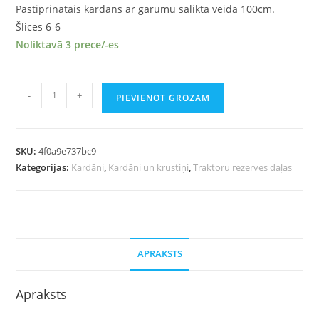
Pastiprinātais kardāns ar garumu saliktā veidā 100cm.
Šlices 6-6
Noliktavā 3 prece/-es
-
+
PIEVIENOT GROZAM
SKU:
4f0a9e737bc9
Kategorijas:
Kardāni
,
Kardāni un krustiņi
,
Traktoru rezerves daļas
APRAKSTS
Apraksts