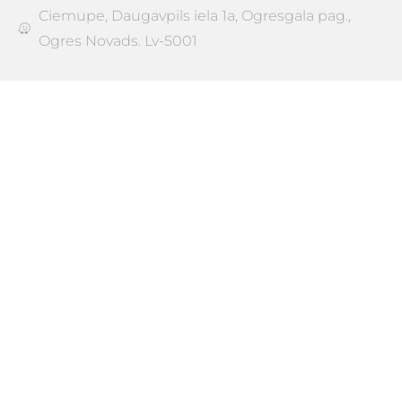
Ciemupe, Daugavpils iela 1a, Ogresgala pag.,
Ogres Novads. Lv-5001