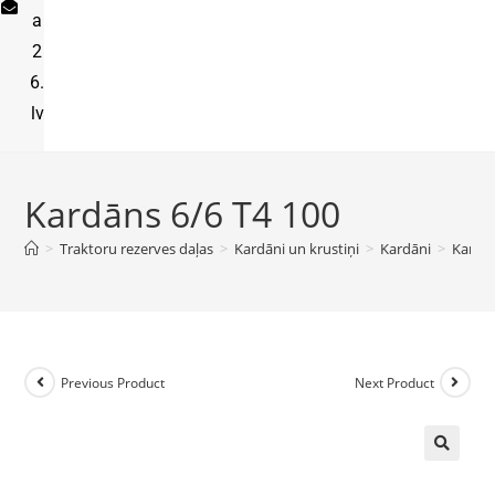
a
2
6.
lv
Kardāns 6/6 T4 100
>
Traktoru rezerves daļas
>
Kardāni un krustiņi
>
Kardāni
>
Kardān
Previous Product
Next Product
🔍