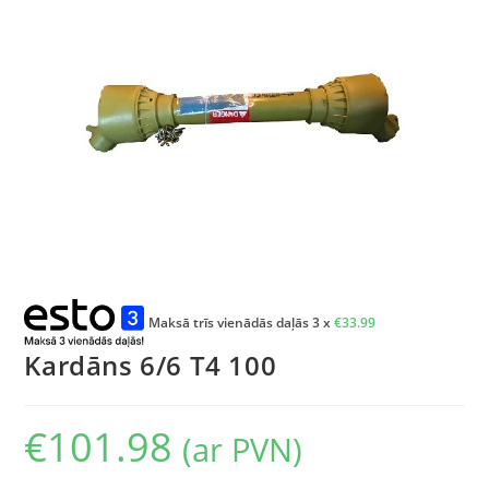
Maksā trīs vienādās daļās 3 x
€
33.99
Kardāns 6/6 T4 100
€
101.98
(ar PVN)