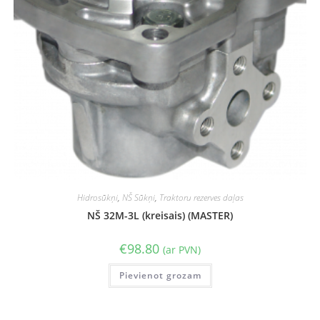
Hidrosūkņi
,
NŠ Sūkņi
,
Traktoru rezerves daļas
NŠ 32M-3L (kreisais) (MASTER)
€
98.80
(ar PVN)
Pievienot grozam