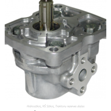
Hidrosūkņi
,
NŠ Sūkņi
,
Traktoru rezerves daļas