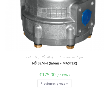
Hidrosūkņi
,
NŠ Sūkņi
,
Traktoru rezerves daļas
NŠ 32M-4 (labais) (MASTER)
€
175.00
(ar PVN)
Pievienot grozam