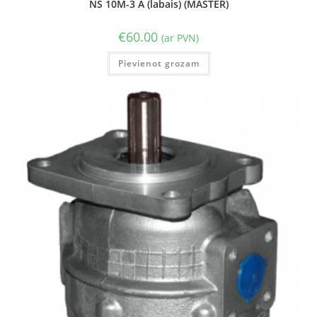
NŠ 10M-3 A (labais) (MASTER)
€
60.00
(ar PVN)
Pievienot grozam