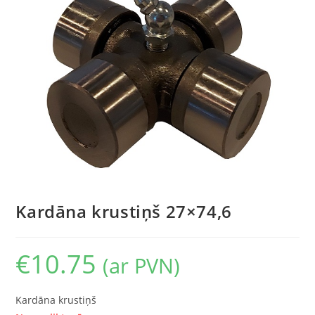
Kardāna krustiņš 27×74,6
€
10.75
(ar PVN)
Kardāna krustiņš