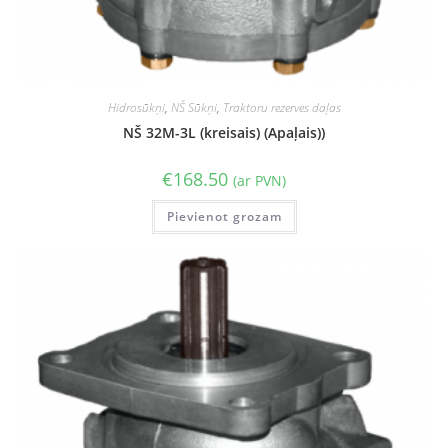
Hidrosūkņi
,
NŠ Sūkņi
,
Traktoru rezerves daļas
NŠ 32M-3L (kreisais) (Apaļais))
€
168.50
(ar PVN)
Pievienot grozam