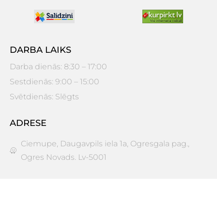
DARBA LAIKS
Darba dienās: 8:30 – 17:00
Sestdienās: 9:00 – 15:00
Svētdienās: Slēgts
ADRESE
Ciemupe, Daugavpils iela 1a, Ogresgala pag.,
Ogres Novads. Lv-5001