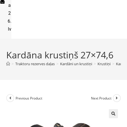
a
2
6.
lv
Kardāna krustiņš 27×74,6
>
Traktoru rezerves daļas
>
Kardāni un krustiņi
>
Krustiņi
>
Kardān
Previous Product
Next Product
🔍