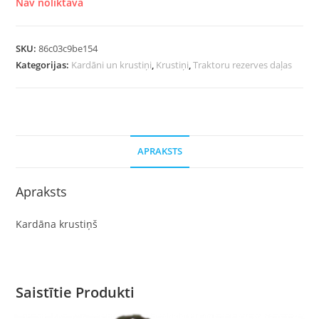
Nav noliktavā
SKU:
86c03c9be154
Kategorijas:
Kardāni un krustiņi
,
Krustiņi
,
Traktoru rezerves daļas
APRAKSTS
Apraksts
Kardāna krustiņš
Saistītie Produkti