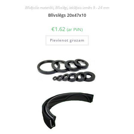
Blīvējošie materiāli
,
Blīvslēgi
,
Iekšējais izmērs 9 - 24 mm
Blīvslēgs 20x47x10
€
1.62
(ar PVN)
Pievienot grozam