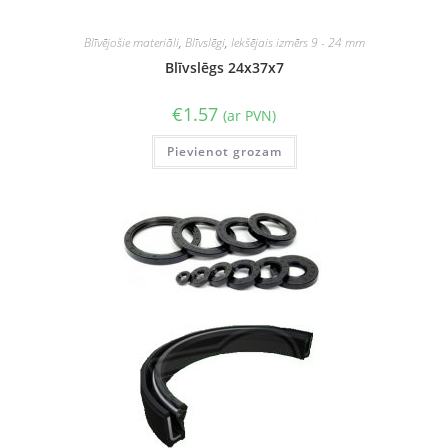
Blīvējošie materiāli
,
Blīvslēgi
,
Iekšējais izmērs 9 - 24 mm
Blīvslēgs 24x37x7
€
1.57
(ar PVN)
Pievienot grozam