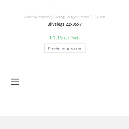
Blīvējošie materiāli
,
Blīvslēgi
,
Iekšējais izmērs 9 - 24 mm
Blīvslēgs 22x35x7
€
1.15
(ar PVN)
Pievienot grozam