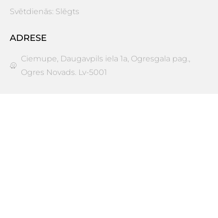
Svētdienās: Slēgts
ADRESE
Ciemupe, Daugavpils iela 1a, Ogresgala pag.,
Ogres Novads. Lv-5001