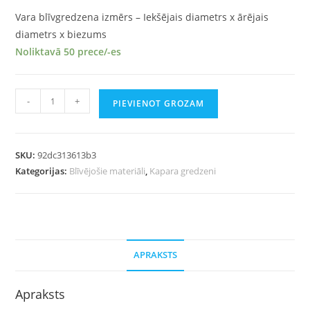
Vara blīvgredzena izmērs – Iekšējais diametrs x ārējais
diametrs x biezums
Noliktavā 50 prece/-es
-
+
PIEVIENOT GROZAM
SKU:
92dc313613b3
Kategorijas:
Blīvējošie materiāli
,
Kapara gredzeni
APRAKSTS
Apraksts