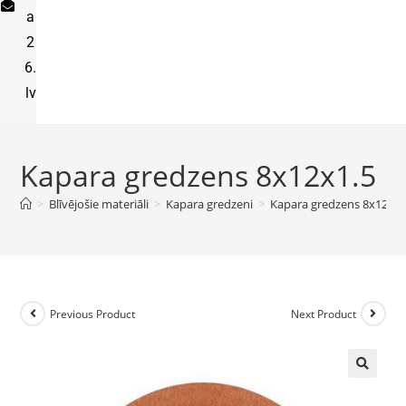
a
2
6.
lv
Kapara gredzens 8x12x1.5
>
Blīvējošie materiāli
>
Kapara gredzeni
>
Kapara gredzens 8x12x1.
Previous Product
Next Product
🔍