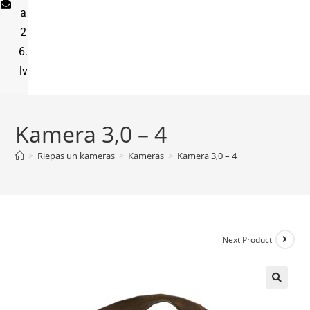
a
2
6.
lv
Kamera 3,0 – 4
>
Riepas un kameras
>
Kameras
>
Kamera 3,0 – 4
Next Product
🔍