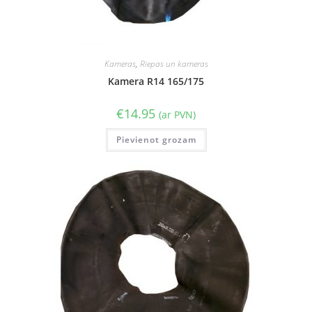
Kameras
,
Riepas un kameras
Kamera R14 165/175
€
14.95
(ar PVN)
Pievienot grozam