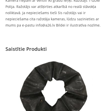
Kamera riepām ar ventīli 90 grādu leņķī. Ražotājs T-GUM
Polija. Ražotājs var atšķirties atkarībā no realā stāvokļa
noliktavā. Ja nepieciešams tieši šis ražotājs vai ir
nepieciešama cita ražotāja kameras, lūdzu sazinieties ar
mums pa e-pastu info@a26.lv Bildei ir ilustratīva nozīme.
Saistītie Produkti