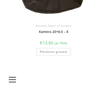
Kameras
,
Riepas un kameras
Kamera 20×8,0 – 8
€
13.60
(ar PVN)
Pievienot grozam