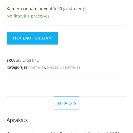
Kamera riepām ar ventīli 90 grādu leņķī
Noliktavā 1 prece/-es
PIEVIENOT GROZAM
SKU:
af9f24b31f42
Kategorijas:
Kameras
,
Riepas un kameras
APRAKSTS
Apraksts