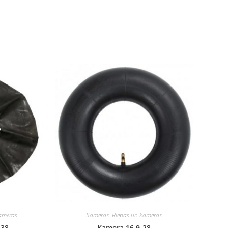
ameras
Kameras
,
Riepas un kameras
 38
Kamera 16,9-28