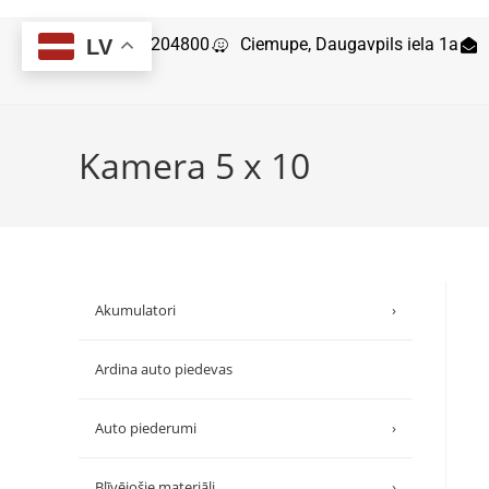
29204800
Ciemupe, Daugavpils iela 1a
LV
Kamera 5 x 10
Akumulatori
›
Ardina auto piedevas
Auto piederumi
›
Blīvējošie materiāli
›