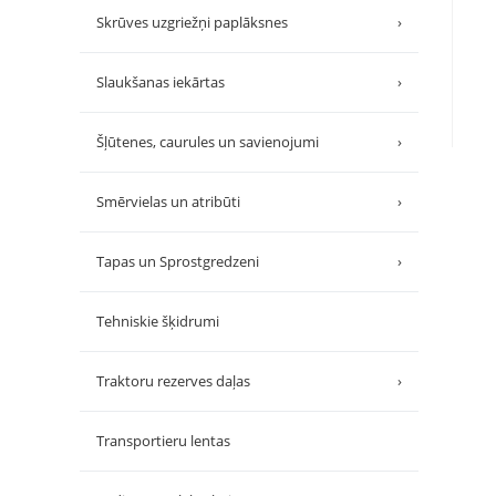
Skrūves uzgriežņi paplāksnes
›
Slaukšanas iekārtas
›
Šļūtenes, caurules un savienojumi
›
Smērvielas un atribūti
›
Tapas un Sprostgredzeni
›
Tehniskie šķidrumi
Traktoru rezerves daļas
›
Transportieru lentas