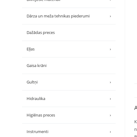
Dārza un meža tehnikas piederumi
›
Dažādas preces
Eļļas
›
Gaisa krāni
Gultņi
›
Hidraulika
›
A
Higiēnas preces
›
K
n
Instrumenti
›
B