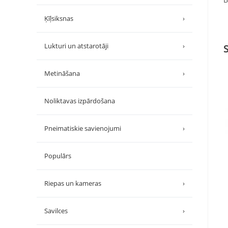
Ķīļsiksnas
›
Lukturi un atstarotāji
›
Metināšana
›
Noliktavas izpārdošana
Pneimatiskie savienojumi
›
Populārs
Riepas un kameras
›
Savilces
›