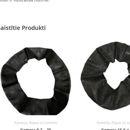
Saistītie Produkti
Kameras
,
Riepas un kameras
Kameras
,
Riepas un k
Kamera 9,2 – 35
Kamera 15,5 x