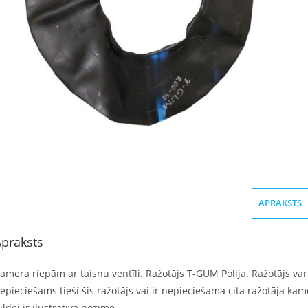
APRAKSTS
praksts
amera riepām ar taisnu ventīli. Ražotājs T-GUM Polija. Ražotājs var a
epieciešams tieši šis ražotājs vai ir nepieciešama cita ražotāja ka
ildei ir ilustratīva nozīme.