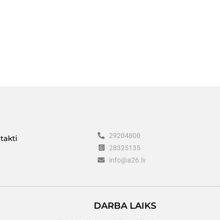
29204800
takti
28325135
info@a26.lv
DARBA LAIKS