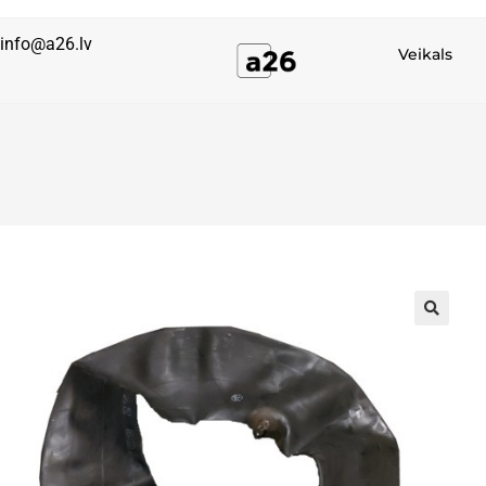
info@a26.lv
Veikals
🔍