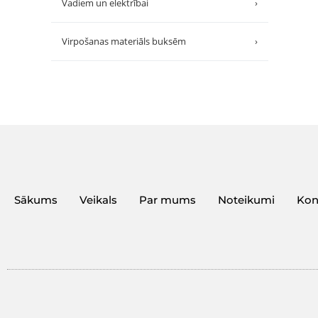
Vadiem un elektrībai
›
Virpošanas materiāls buksēm
›
Sākums
Veikals
Par mums
Noteikumi
Kon