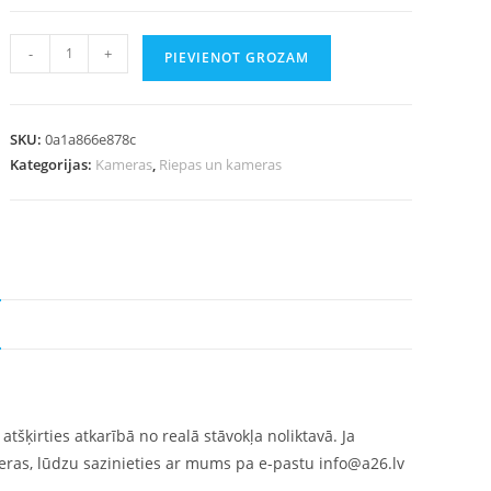
-
+
PIEVIENOT GROZAM
SKU:
0a1a866e878c
Kategorijas:
Kameras
,
Riepas un kameras
tšķirties atkarībā no realā stāvokļa noliktavā. Ja
meras, lūdzu sazinieties ar mums pa e-pastu info@a26.lv