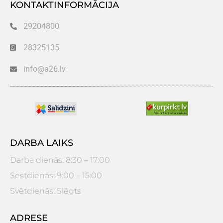
KONTAKTINFORMĀCIJA
29204800
28325135
info@a26.lv
DARBA LAIKS
Darba dienās: 8:30 – 17:00
Sestdienās: 9:00 – 15:00
Svētdienās: Slēgts
ADRESE