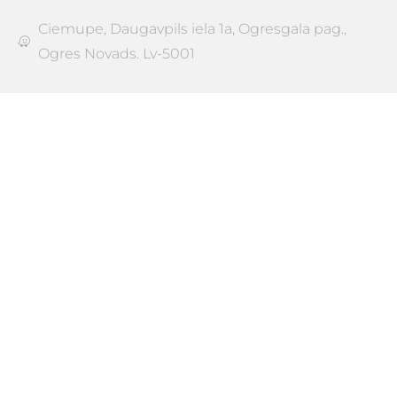
Ciemupe, Daugavpils iela 1a, Ogresgala pag.,
Ogres Novads. Lv-5001