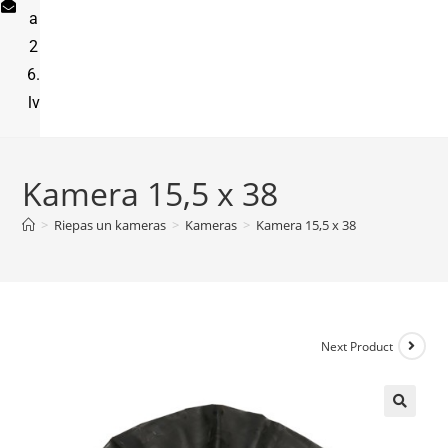
a
2
6.
lv
Kamera 15,5 x 38
>
Riepas un kameras
>
Kameras
>
Kamera 15,5 x 38
Next Product
🔍