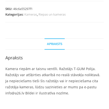
SKU:
46c6a55297f1
Kategorijas:
Kameras
,
Riepas un kameras
APRAKSTS
Apraksts
Kamera riepām ar taisnu ventīli. Ražotājs T-GUM Polija.
Ražotājs var atšķirties atkarībā no realā stāvokļa noliktavā.
Ja nepieciešams tieši šis ražotājs vai ir nepieciešama cita
ražotāja kameras, lūdzu sazinieties ar mums pa e-pastu
info@a26.lv Bildei ir ilustratīva nozīme.