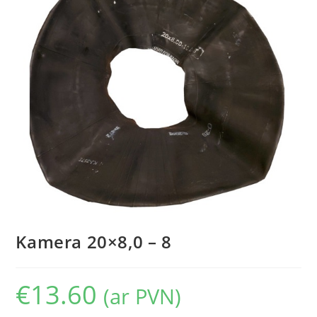
Kamera 20×8,0 – 8
€
13.60
(ar PVN)