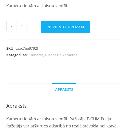
Kamera riepām ar taisnu ventīli
-
+
PIEVIENOT GROZAM
SKU:
caac7ee9792f
Kategorijas:
Kameras
,
Riepas un kameras
APRAKSTS
Apraksts
Kamera riepām ar taisnu ventīli. Ražotājs T-GUM Polija.
Ražotājs var atšķirties atkarībā no realā stāvokļa noliktavā.