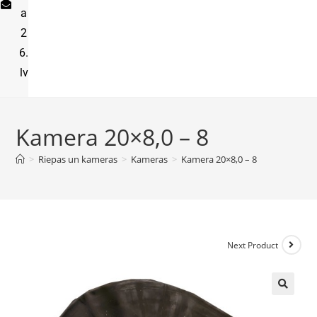
a
2
6.
lv
Kamera 20×8,0 – 8
>
Riepas un kameras
>
Kameras
>
Kamera 20×8,0 – 8
Next Product
🔍