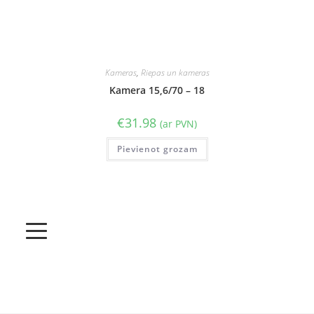
Kameras
,
Riepas un kameras
Kamera 15,6/70 – 18
€
31.98
(ar PVN)
Pievienot grozam