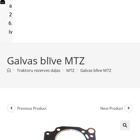
a
2
6.
lv
Galvas blīve MTZ
>
Traktoru rezerves daļas
>
MTZ
>
Galvas blīve MTZ
Previous Product
Next Product
🔍