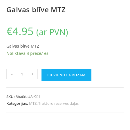
Galvas blīve MTZ
€
4.95
(ar PVN)
Galvas blīve MTZ
Noliktavā 4 prece/-es
-
+
PIEVIENOT GROZAM
SKU:
8ba0da48c9fd
Kategorijas:
MTZ
,
Traktoru rezerves daļas