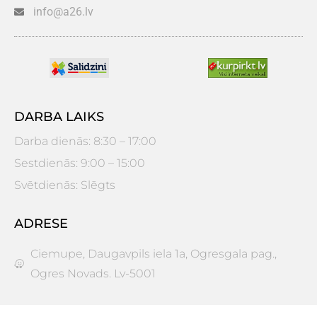
info@a26.lv
DARBA LAIKS
Darba dienās: 8:30 – 17:00
Sestdienās: 9:00 – 15:00
Svētdienās: Slēgts
ADRESE
Ciemupe, Daugavpils iela 1a, Ogresgala pag.,
Ogres Novads. Lv-5001