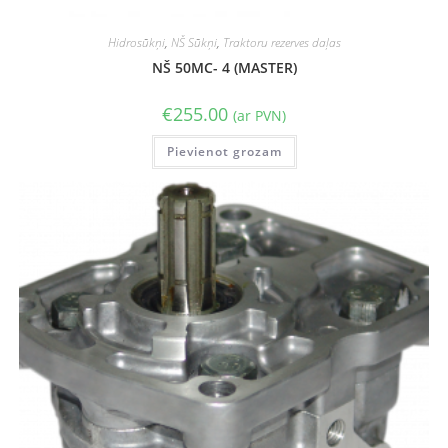
Hidrosūkņi
,
NŠ Sūkņi
,
Traktoru rezerves daļas
NŠ 50MC- 4 (MASTER)
€
255.00
(ar PVN)
Pievienot grozam