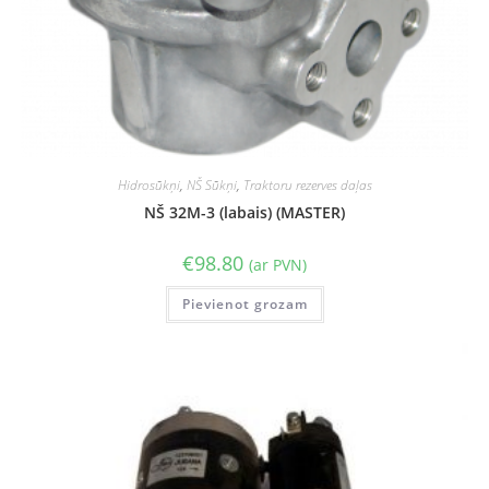
Hidrosūkņi
,
NŠ Sūkņi
,
Traktoru rezerves daļas
NŠ 32M-3 (labais) (MASTER)
€
98.80
(ar PVN)
Pievienot grozam