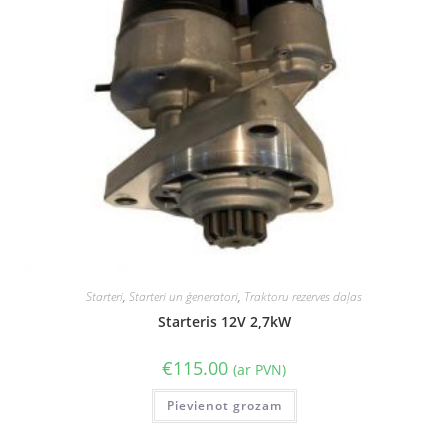
Starteri
,
Starteri un ģeneratori
,
Traktoru rezerves daļas
Starteris 12V 2,7kW
€
115.00
(ar PVN)
Pievienot grozam