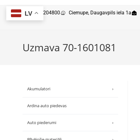
29204800
Ciemupe, Daugavpils iela 1a
LV
Uzmava 70-1601081
Akumulatori
›
Ardina auto piedevas
Auto piederumi
›
Blīvējošie materiāli
›