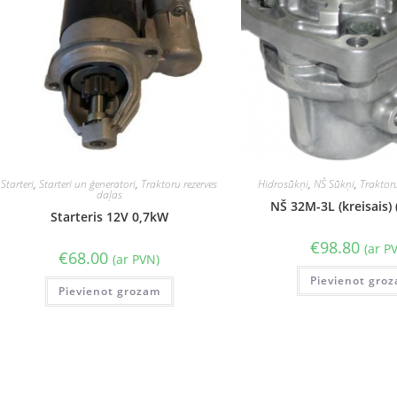
Starteri
,
Starteri un ģeneratori
,
Traktoru rezerves
Hidrosūkņi
,
NŠ Sūkņi
,
Traktoru
daļas
NŠ 32M-3L (kreisais)
Starteris 12V 0,7kW
€
98.80
(ar P
€
68.00
(ar PVN)
Pievienot gro
Pievienot grozam