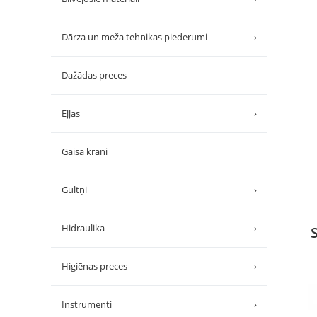
Dārza un meža tehnikas piederumi
›
Dažādas preces
Eļļas
›
Gaisa krāni
Gultņi
›
Hidraulika
›
Higiēnas preces
›
Instrumenti
›