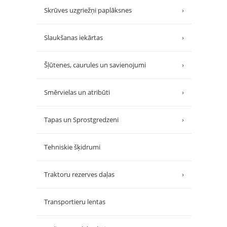
Skrūves uzgriežņi paplāksnes
›
Slaukšanas iekārtas
›
Šļūtenes, caurules un savienojumi
›
Smērvielas un atribūti
›
Tapas un Sprostgredzeni
›
Tehniskie šķidrumi
Traktoru rezerves daļas
›
Transportieru lentas