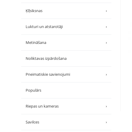
Ķīļsiksnas
›
Lukturi un atstarotāji
›
Metināšana
›
Noliktavas izpārdošana
Pneimatiskie savienojumi
›
Populārs
Riepas un kameras
›
Savilces
›