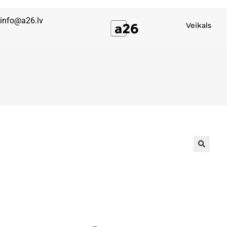
info@a26.lv
Veikals
🔍