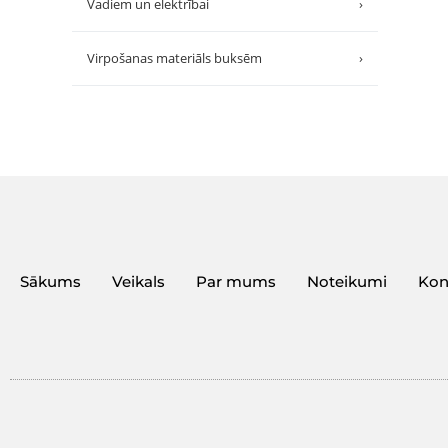
Vadiem un elektrībai
›
Virpošanas materiāls buksēm
›
Sākums
Veikals
Par mums
Noteikumi
Kon