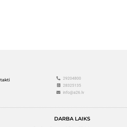
29204800
takti
28325135
info@a26.lv
DARBA LAIKS