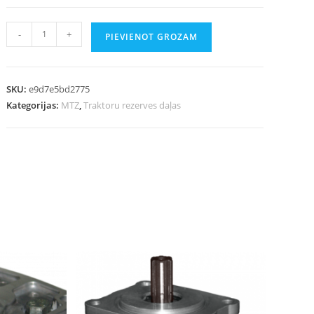
-
+
PIEVIENOT GROZAM
SKU:
e9d7e5bd2775
Kategorijas:
MTZ
,
Traktoru rezerves daļas