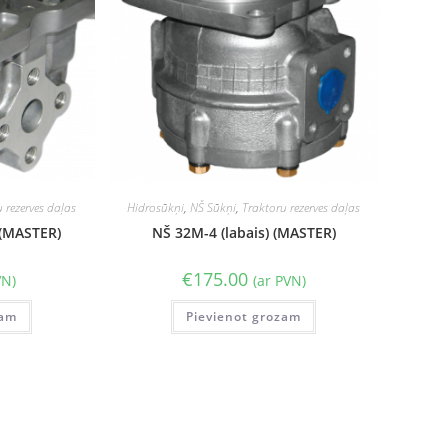
 rezerves daļas
Hidrosūkņi
,
NŠ Sūkņi
,
Traktoru rezerves daļas
 (MASTER)
NŠ 32M-4 (labais) (MASTER)
€
175.00
VN)
(ar PVN)
zam
Pievienot grozam