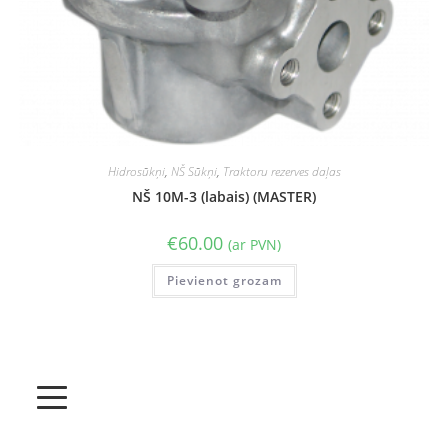
Hidrosūkņi
,
NŠ Sūkņi
,
Traktoru rezerves daļas
NŠ 10M-3 (labais) (MASTER)
€
60.00
(ar PVN)
Pievienot grozam