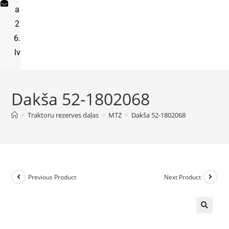
a
2
6.
lv
Dakša 52-1802068
>
Traktoru rezerves daļas
>
MTZ
>
Dakša 52-1802068
Previous Product
Next Product
🔍