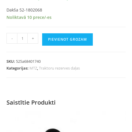
Dakša 52-1802068
Noliktavā 10 prece/-es
-
+
PIEVIENOT GROZAM
SKU:
525a68401740
Kategorijas:
MTZ
,
Traktoru rezerves daļas
Saistītie Produkti