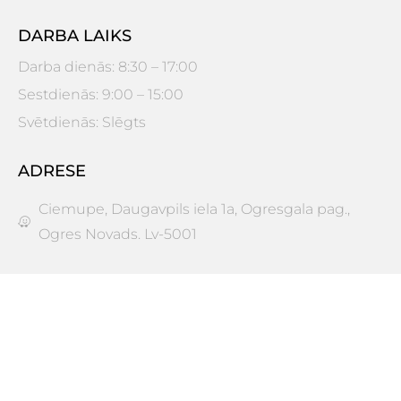
DARBA LAIKS
Darba dienās: 8:30 – 17:00
Sestdienās: 9:00 – 15:00
Svētdienās: Slēgts
ADRESE
Ciemupe, Daugavpils iela 1a, Ogresgala pag.,
Ogres Novads. Lv-5001