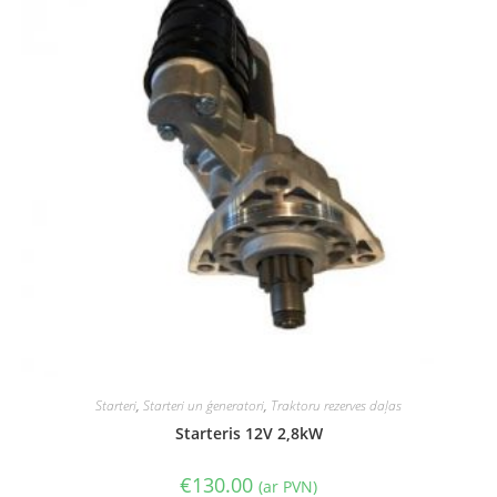
Starteri
,
Starteri un ģeneratori
,
Traktoru rezerves daļas
Starteris 12V 2,8kW
€
130.00
(ar PVN)