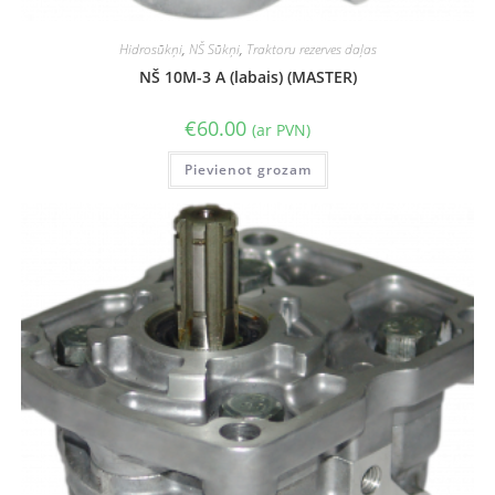
Hidrosūkņi
,
NŠ Sūkņi
,
Traktoru rezerves daļas
NŠ 10M-3 A (labais) (MASTER)
€
60.00
(ar PVN)
Pievienot grozam