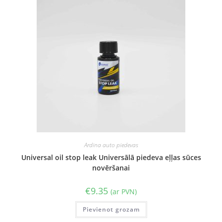
Ardina auto piedevas
Universal oil stop leak Universālā piedeva eļļas sūces
novēršanai
€
9.35
(ar PVN)
Pievienot grozam