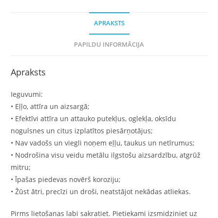
APRAKSTS
PAPILDU INFORMĀCIJA
Apraksts
Ieguvumi:
• Eļļo, attīra un aizsargā;
• Efektīvi attīra un attauko putekļus, oglekļa, oksīdu
nogulsnes un citus izplatītos piesārņotājus;
• Nav vadošs un viegli noņem eļļu, taukus un netīrumus;
• Nodrošina visu veidu metālu ilgstošu aizsardzību, atgrūž
mitru;
• Īpašas piedevas novērš koroziju;
• Žūst ātri, precīzi un droši, neatstājot nekādas atliekas.
Pirms lietošanas labi sakratiet. Pietiekami izsmidziniet uz