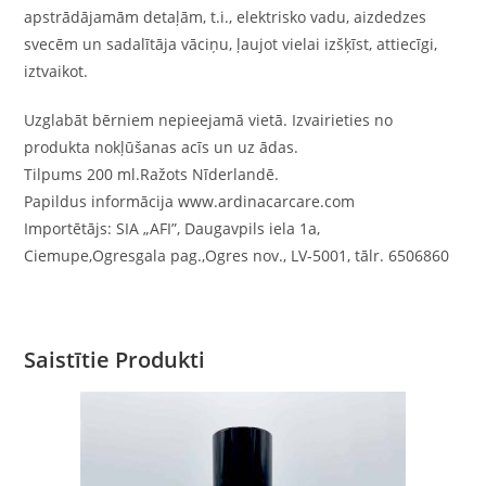
apstrādājamām detaļām, t.i., elektrisko vadu, aizdedzes
svecēm un sadalītāja vāciņu, ļaujot vielai izšķīst, attiecīgi,
iztvaikot.
Uzglabāt bērniem nepieejamā vietā. Izvairieties no
produkta nokļūšanas acīs un uz ādas.
Tilpums 200 ml.Ražots Nīderlandē.
Papildus informācija www.ardinacarcare.com
Importētājs: SIA „AFI”, Daugavpils iela 1a,
Ciemupe,Ogresgala pag.,Ogres nov., LV-5001, tālr. 6506860
Saistītie Produkti