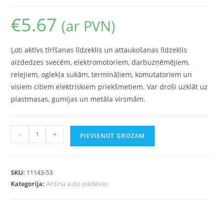
€
5.67
(ar PVN)
Ļoti aktīvs tīrīšanas līdzeklis un attaukošanas līdzeklis
aizdedzes svecēm, elektromotoriem, darbuzņēmējiem,
relejiem, oglekļa sukām, termināļiem, komutatoriem un
visiem citiem elektriskiem priekšmetiem. Var droši uzklāt uz
plastmasas, gumijas un metāla virsmām.
-
+
PIEVIENOT GROZAM
SKU:
11143-53
Kategorija:
Ardina auto piedevas