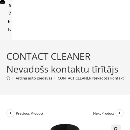
a
2
6.
lv
CONTACT CLEANER
Nevadošs kontaktu tīrītājs
>
Ardina auto piedevas
>
CONTACT CLEANER Nevadošs kontaktu tīr
Previous Product
Next Product