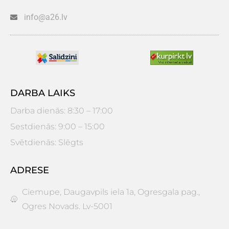
info@a26.lv
DARBA LAIKS
Darba dienās: 8:30 – 17:00
Sestdienās: 9:00 – 15:00
Svētdienās: Slēgts
ADRESE
Ciemupe, Daugavpils iela 1a, Ogresgala pag.,
Ogres Novads. Lv-5001