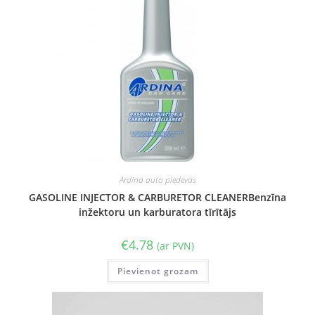
Ardina auto piedevas
GASOLINE INJECTOR & CARBURETOR CLEANERBenzīna
inžektoru un karburatora tīrītājs
€
4.78
(ar PVN)
Pievienot grozam