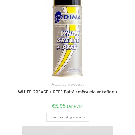
Ardina auto piedevas
WHITE GREASE + PTFE Baltā smērviela ar teflonu
€
5.95
(ar PVN)
Pievienot grozam