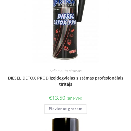
Ardina auto piedevas
DIESEL DETOX PROD īzeļdegvielas sistēmas profesionālais
tīrītājs
€
13.50
(ar PVN)
Pievienot grozam