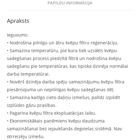
PAPILDU INFORMĀCIJA
Apraksts
Ieguvums:
• Nodrošina pilnīgu un ātru kvēpu filtru reģenerāciju.
• Samazina temperatūru, pie kura tiek uzsākts kvēpu
sadegšanas process piedzītā filtrā un nodrošina kvēpu
sadegšanu pie temperatūras, kas tipiska dzinēja normālai
darba temperatūrai.
• Novērš dzinēja darba spēju samazinājumu kvēpu filtra
piesārņojuma un nepilnīgas kvēpu sadegšanas dēļ.
• Samazina kaitīgo cieto daļiņu izmešus, palīdz izpildīt
izplūdes gāzu prasības.
• Pagarina kvēpu filtra ekspluatācijas laiku.
• Ekonomiskākais paņēmiens kvēpu daudzuma
samazināšanai bez iejaukšanās degvielas sistēmā. Nav
otrreizēju izmešu.