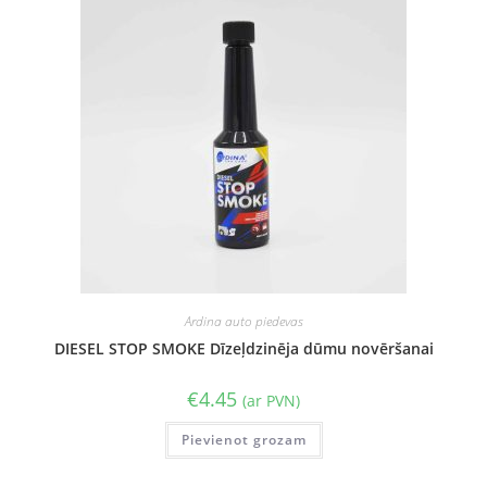
Ardina auto piedevas
DIESEL STOP SMOKE Dīzeļdzinēja dūmu novēršanai
€
4.45
(ar PVN)
Pievienot grozam