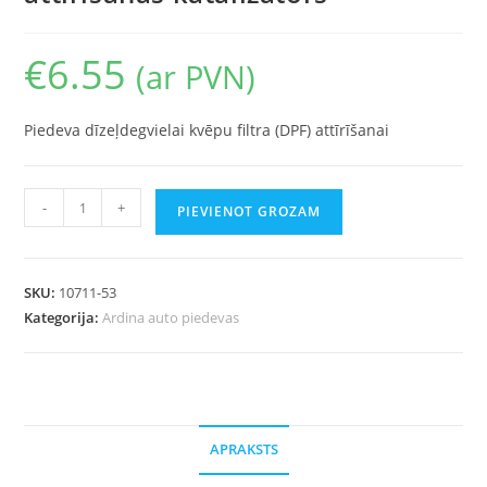
€
6.55
(ar PVN)
Piedeva dīzeļdegvielai kvēpu filtra (DPF) attīrīšanai
-
+
PIEVIENOT GROZAM
SKU:
10711-53
Kategorija:
Ardina auto piedevas
APRAKSTS