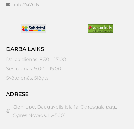
info@a26.lv
DARBA LAIKS
Darba dienās: 8:30 – 17:00
Sestdienās: 9:00 – 15:00
Svētdienās: Slēgts
ADRESE
Ciemupe, Daugavpils iela 1a, Ogresgala pag.,
Ogres Novads. Lv-5001