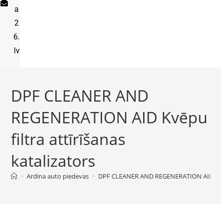
a
2
6.
lv
DPF CLEANER AND
REGENERATION AID Kvēpu
filtra attīrīšanas
katalizators
>
Ardina auto piedevas
>
DPF CLEANER AND REGENERATION AID Kvēpu 