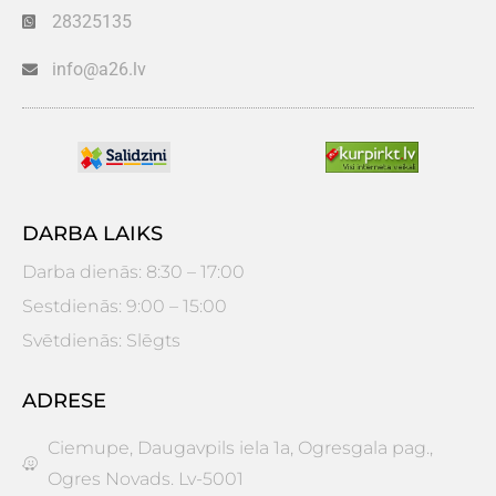
28325135
info@a26.lv
DARBA LAIKS
Darba dienās: 8:30 – 17:00
Sestdienās: 9:00 – 15:00
Svētdienās: Slēgts
ADRESE
Ciemupe, Daugavpils iela 1a, Ogresgala pag.,
Ogres Novads. Lv-5001