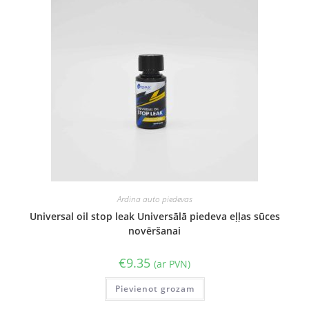
Ardina auto piedevas
Universal oil stop leak Universālā piedeva eļļas sūces
novēršanai
€
9.35
(ar PVN)
Pievienot grozam