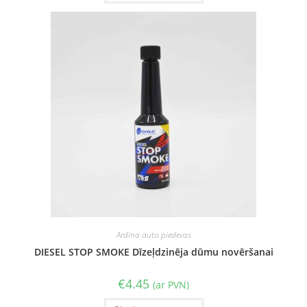
Ardina auto piedevas
DIESEL STOP SMOKE Dīzeļdzinēja dūmu novēršanai
€
4.45
(ar PVN)