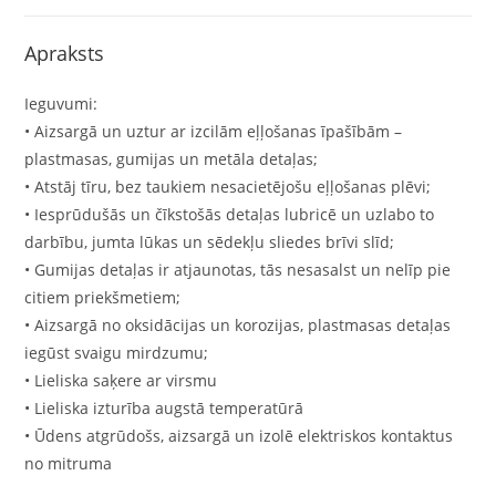
Apraksts
Ieguvumi:
• Aizsargā un uztur ar izcilām eļļošanas īpašībām –
plastmasas, gumijas un metāla detaļas;
• Atstāj tīru, bez taukiem nesacietējošu eļļošanas plēvi;
• Iesprūdušās un čīkstošās detaļas lubricē un uzlabo to
darbību, jumta lūkas un sēdekļu sliedes brīvi slīd;
• Gumijas detaļas ir atjaunotas, tās nesasalst un nelīp pie
citiem priekšmetiem;
• Aizsargā no oksidācijas un korozijas, plastmasas detaļas
iegūst svaigu mirdzumu;
• Lieliska saķere ar virsmu
• Lieliska izturība augstā temperatūrā
• Ūdens atgrūdošs, aizsargā un izolē elektriskos kontaktus
no mitruma