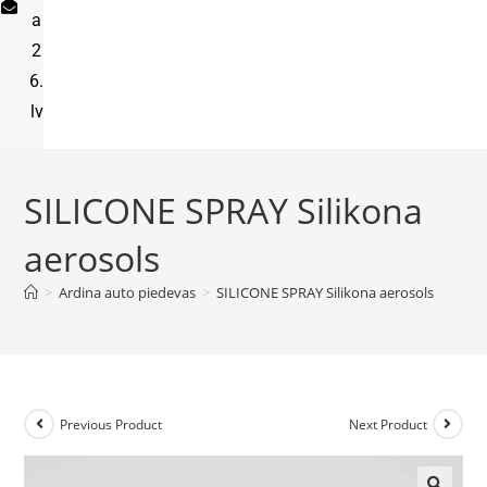
a
2
6.
lv
SILICONE SPRAY Silikona
aerosols
>
Ardina auto piedevas
>
SILICONE SPRAY Silikona aerosols
Previous Product
Next Product