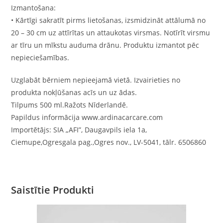
Izmantošana:
• Kārtīgi sakratīt pirms lietošanas, izsmidzināt attālumā no
20 – 30 cm uz attīrītas un attaukotas virsmas. Notīrīt virsmu
ar tīru un mīkstu auduma drānu. Produktu izmantot pēc
nepieciešamības.
Uzglabāt bērniem nepieejamā vietā. Izvairieties no
produkta nokļūšanas acīs un uz ādas.
Tilpums 500 ml.Ražots Nīderlandē.
Papildus informācija www.ardinacarcare.com
Importētājs: SIA „AFI”, Daugavpils iela 1a,
Ciemupe,Ogresgala pag.,Ogres nov., LV-5041, tālr. 6506860
Saistītie Produkti