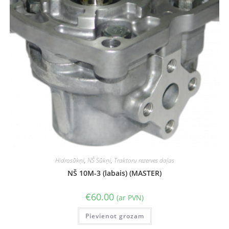
Hidrosūkņi
,
NŠ Sūkņi
,
Traktoru rezerves daļas
NŠ 10M-3 (labais) (MASTER)
€
60.00
(ar PVN)
Pievienot grozam