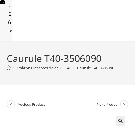
a
2
6.
lv
Caurule T40-3506090
>
Traktoru rezerves daļas
>
T-40
>
Caurule T40-3506090
Previous Product
Next Product
🔍