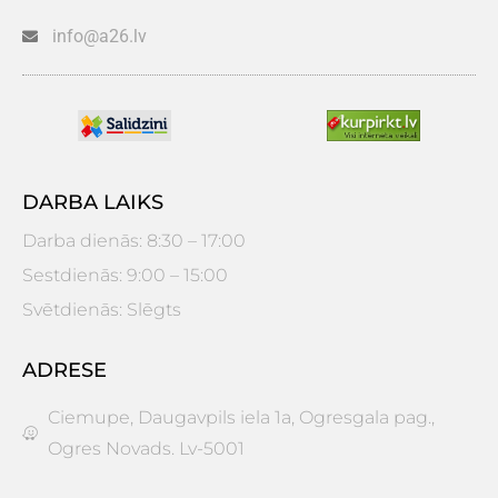
info@a26.lv
DARBA LAIKS
Darba dienās: 8:30 – 17:00
Sestdienās: 9:00 – 15:00
Svētdienās: Slēgts
ADRESE
Ciemupe, Daugavpils iela 1a, Ogresgala pag.,
Ogres Novads. Lv-5001