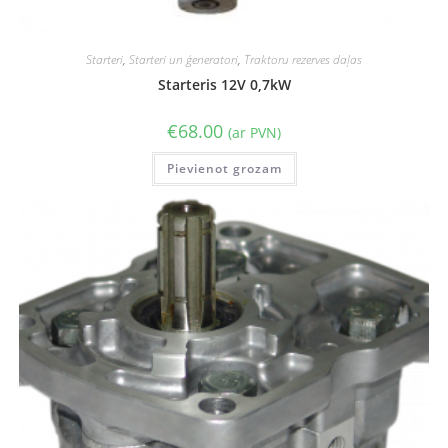
Starteri
,
Starteri un ģeneratori
,
Traktoru rezerves daļas
Starteris 12V 0,7kW
€
68.00
(ar PVN)
Pievienot grozam