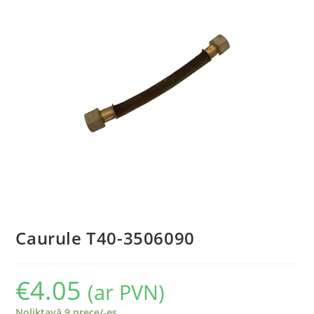
Caurule T40-3506090
€
4.05
(ar PVN)
Noliktavā 9 prece/-es