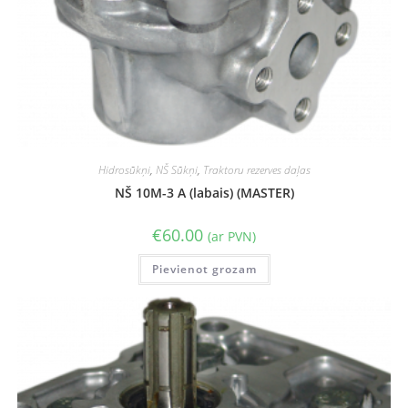
Hidrosūkņi
,
NŠ Sūkņi
,
Traktoru rezerves daļas
NŠ 10M-3 A (labais) (MASTER)
€
60.00
(ar PVN)
Pievienot grozam