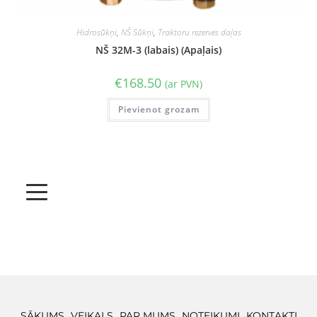
Hidrosūkņi
,
NŠ Sūkņi
,
Traktoru rezerves daļas
NŠ 32M-3 (labais) (Apaļais)
€
168.50
(ar PVN)
Pievienot grozam
SĀKUMS
VEIKALS
PAR MUMS
NOTEIKUMI
KONTAKTI