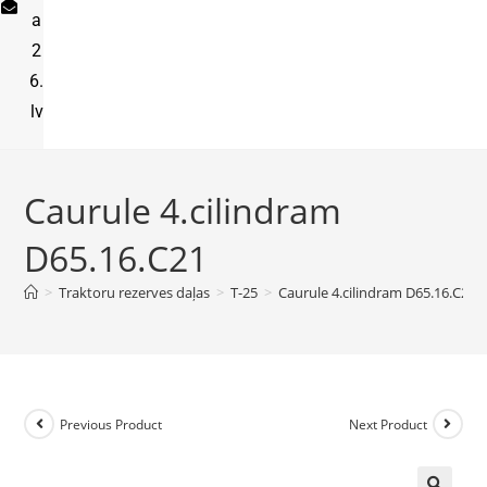
a
2
6.
lv
Caurule 4.cilindram
D65.16.C21
>
Traktoru rezerves daļas
>
T-25
>
Caurule 4.cilindram D65.16.C21
Previous Product
Next Product