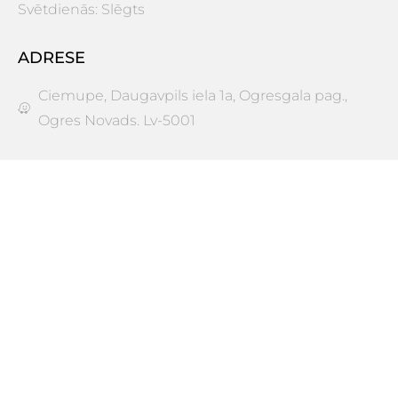
Svētdienās: Slēgts
ADRESE
Ciemupe, Daugavpils iela 1a, Ogresgala pag.,
Ogres Novads. Lv-5001