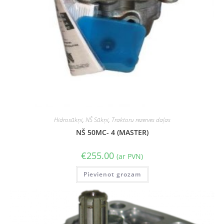
Hidrosūkņi
,
NŠ Sūkņi
,
Traktoru rezerves daļas
NŠ 50MC- 4 (MASTER)
€
255.00
(ar PVN)
Pievienot grozam