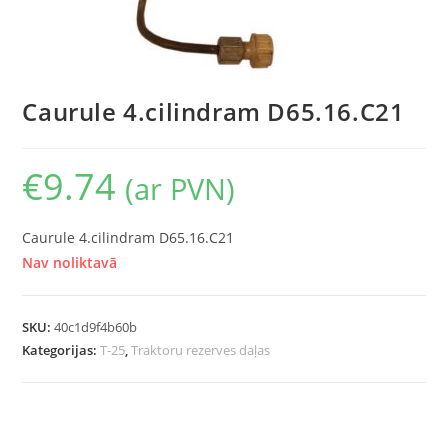
Caurule 4.cilindram D65.16.C21
€
9.74
(ar PVN)
Caurule 4.cilindram D65.16.C21
Nav noliktavā
SKU:
40c1d9f4b60b
Kategorijas:
T-25
,
Traktoru rezerves daļas