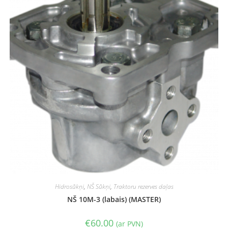
Hidrosūkņi
,
NŠ Sūkņi
,
Traktoru rezerves daļas
NŠ 10M-3 (labais) (MASTER)
€
60.00
(ar PVN)