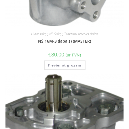
Hidrosūkņi
,
NŠ Sūkņi
,
Traktoru rezerves daļas
NŠ 16M-3 (labais) (MASTER)
€
80.00
(ar PVN)
Pievienot grozam