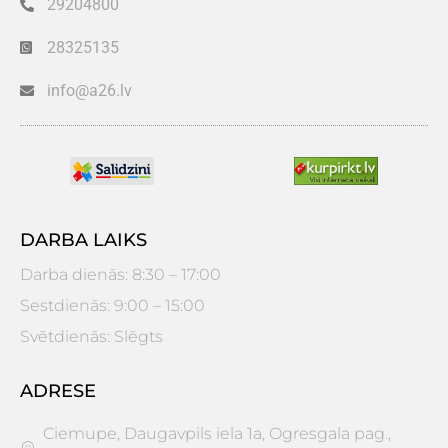
29204800
28325135
info@a26.lv
DARBA LAIKS
Darba dienās: 8:30 – 17:00
Sestdienās: 9:00 – 15:00
Svētdienās: Slēgts
ADRESE
Ciemupe, Daugavpils iela 1a, Ogresgala pag.,