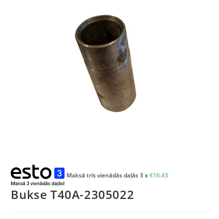
Maksā trīs vienādās daļās 3 x
€
16.43
Bukse T40A-2305022