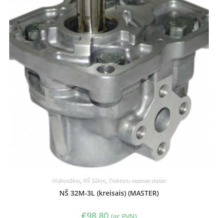
Hidrosūkņi
,
NŠ Sūkņi
,
Traktoru rezerves daļas
NŠ 32M-3L (kreisais) (MASTER)
€
98.80
(ar PVN)