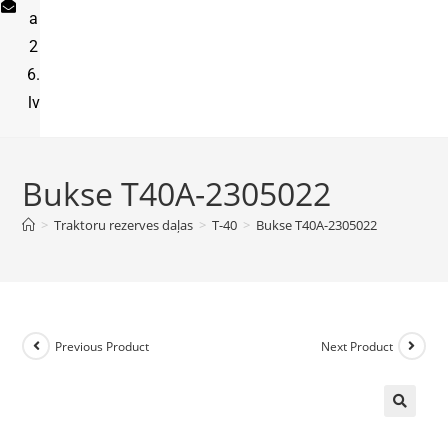
a
2
6.
lv
Bukse T40A-2305022
>
Traktoru rezerves daļas
>
T-40
>
Bukse T40A-2305022
Previous Product
Next Product
🔍