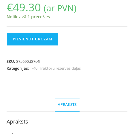
€
49.30
(ar PVN)
Noliktavā 1 prece/-es
PIEVIENOT GROZAM
SKU:
87a690d87c4f
Kategorijas:
T-40
,
Traktoru rezerves daļas
APRAKSTS
Apraksts