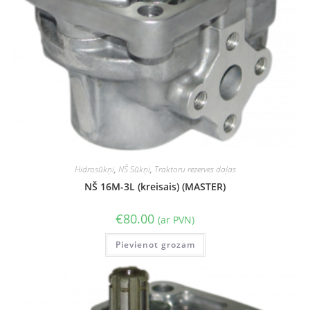
Hidrosūkņi
,
NŠ Sūkņi
,
Traktoru rezerves daļas
NŠ 16M-3L (kreisais) (MASTER)
€
80.00
(ar PVN)
Pievienot grozam