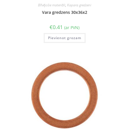
Blīvējošie materiāli
,
Kapara gredzeni
Vara gredzens 30x36x2
€
0.41
(ar PVN)
Pievienot grozam