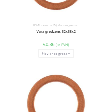
Blīvējošie materiāli
,
Kapara gredzeni
Vara gredzens 32x38x2
€
0.36
(ar PVN)
Pievienot grozam