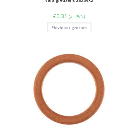
Vara gredzens 28x34x2
€
0.31
(ar PVN)
Pievienot grozam