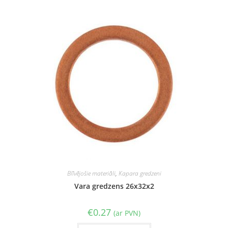
Blīvējošie materiāli
,
Kapara gredzeni
Vara gredzens 26x32x2
€
0.27
(ar PVN)