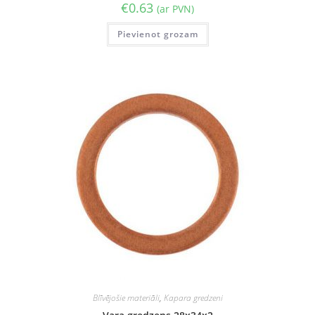
€
0.63
(ar PVN)
Pievienot grozam
Blīvējošie materiāli
,
Kapara gredzeni