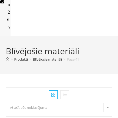
a
2
6.
lv
Blīvējošie materiāli
>
Produkti
>
Blīvējošie materiāli
>
Page 41
Atlasīt pēc noklusējuma