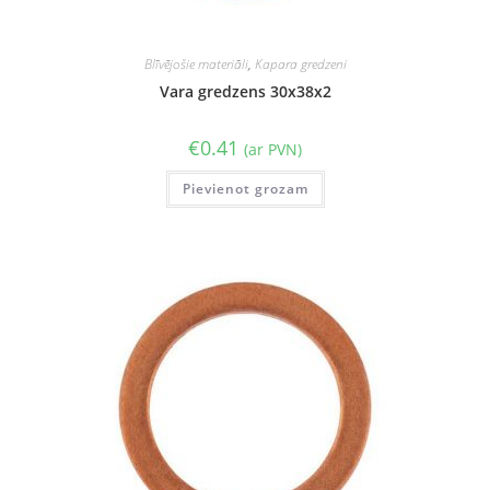
Blīvējošie materiāli
,
Kapara gredzeni
Vara gredzens 30x38x2
€
0.41
(ar PVN)
Pievienot grozam