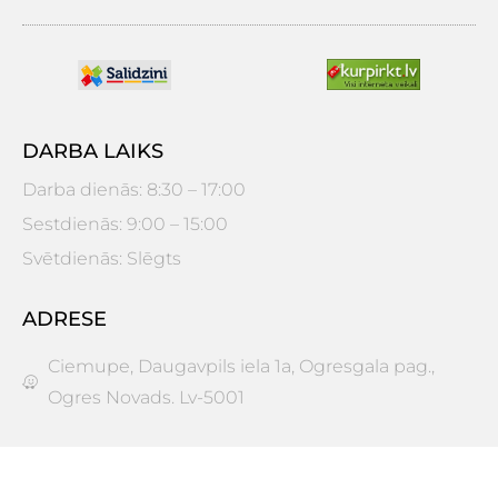
DARBA LAIKS
Darba dienās: 8:30 – 17:00
Sestdienās: 9:00 – 15:00
Svētdienās: Slēgts
ADRESE
Ciemupe, Daugavpils iela 1a, Ogresgala pag.,
Ogres Novads. Lv-5001