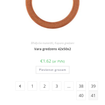
Blīvējošie materiāli
,
Kapara gredzeni
Vara gredzens 42x50x2
€
1.62
(ar PVN)
Pievienot grozam
1
2
3
…
38
39
40
41