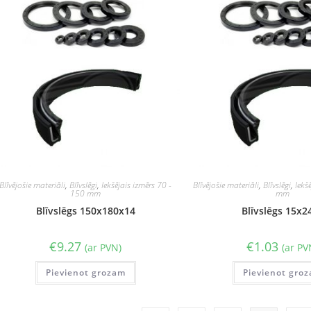
Blīvējošie materiāli
,
Blīvslēgi
,
Iekšējais izmērs 70 -
Blīvējošie materiāli
,
Blīvslēgi
,
Iekš
150 mm
mm
Blīvslēgs 150x180x14
Blīvslēgs 15x2
€
9.27
€
1.03
(ar PVN)
(ar PV
Pievienot grozam
Pievienot gro