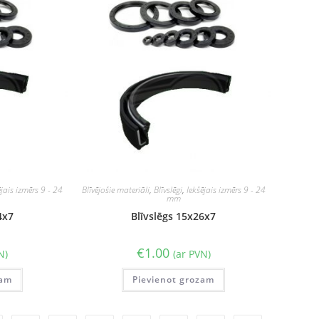
ējais izmērs 9 - 24
Blīvējošie materiāli
,
Blīvslēgi
,
Iekšējais izmērs 9 - 24
mm
4x7
Blīvslēgs 15x26x7
€
1.00
N)
(ar PVN)
zam
Pievienot grozam