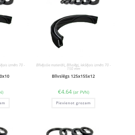
šējais izmērs 70 -
Blīvējošie materiāli
,
Blīvslēgi
,
Iekšējais izmērs 70 -
150 mm
50x10
Blīvslēgs 125x155x12
€
4.64
N)
(ar PVN)
zam
Pievienot grozam