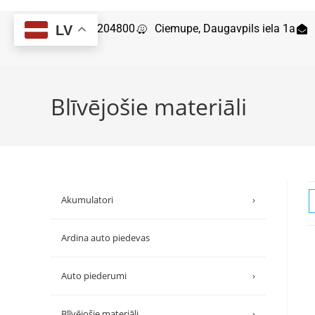
29204800
Ciemupe, Daugavpils iela 1a
LV
Blīvējošie materiāli
Akumulatori
›
Ardina auto piedevas
Auto piederumi
›
Blīvējošie materiāli
›