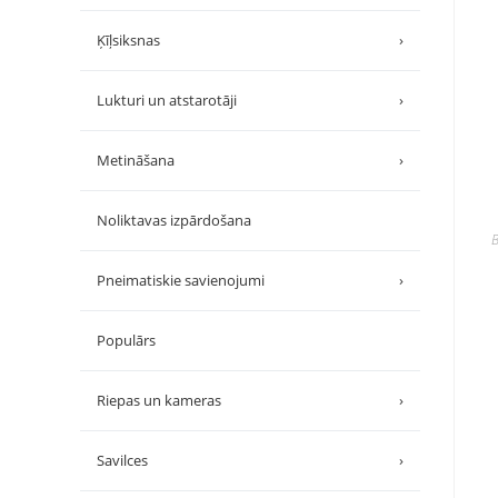
Ķīļsiksnas
›
Lukturi un atstarotāji
›
Metināšana
›
Noliktavas izpārdošana
B
Pneimatiskie savienojumi
›
Populārs
Riepas un kameras
›
Savilces
›