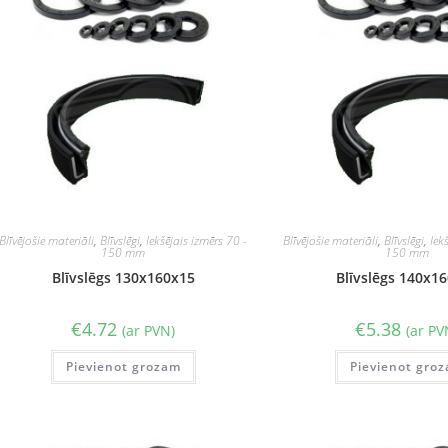
Blīvējošie materiāli
,
Blīvslēgi
,
Iekšējais izmērs 70 -
Blīvējošie materiāli
,
Blīvslēgi
,
Iek
150 mm
150 mm
Blīvslēgs 130x160x15
Blīvslēgs 140x1
€
4.72
€
5.38
(ar PVN)
(ar PV
Pievienot grozam
Pievienot gro