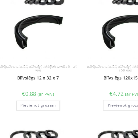
līvējošie materiāli
,
Blīvslēgi
,
Iekšējais izmērs 9 - 24
Blīvējošie materiāli
,
Blīvslēgi
,
Iek
mm
150 mm
Blīvslēgs 12 x 32 x 7
Blīvslēgs 120x1
€
0.88
€
4.72
(ar PVN)
(ar PV
Pievienot grozam
Pievienot gro