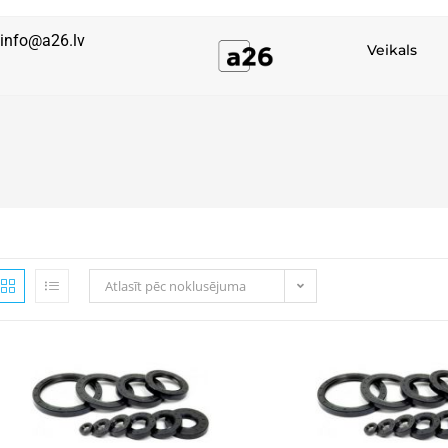
info@a26.lv
Veikals
Atlasīt pēc noklusējuma