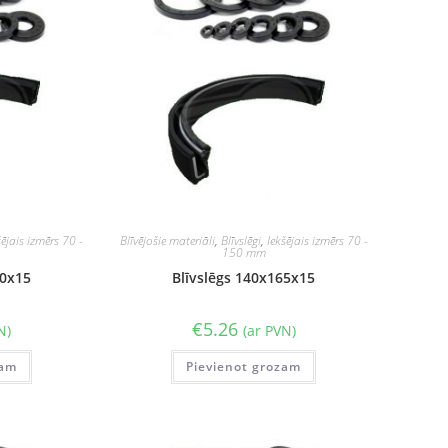
šējais izmērs 70 -
Blīvējošie materiāli
,
Blīvslēgi
,
Iekšējais izmērs 70 -
150 mm
60x15
Blīvslēgs 140x165x15
€
5.26
N)
(ar PVN)
zam
Pievienot grozam