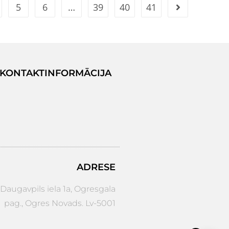
5
6
…
39
40
41
KONTAKTINFORMĀCIJA
ADRESE
augavpils iela 1a, Ogresgala
pag., Ogres Novads. Lv-5001