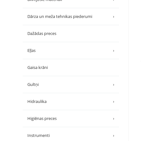
Dārza un meža tehnikas piederumi
›
Dažādas preces
Eļļas
›
Gaisa krāni
Gultņi
›
Hidraulika
›
Higiēnas preces
›
Instrumenti
›