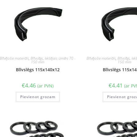
Blīvējošie materiāli
,
Blīvslēgi
,
Iekšējais izmērs 70 -
Blīvējošie materiāli
,
Blīvslēgi
,
Iek
150 mm
150 mm
Blīvslēgs 115x140x12
Blīvslēgs 115x1
€
4.46
€
4.41
(ar PVN)
(ar PV
Pievienot grozam
Pievienot gro