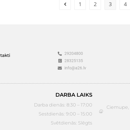
1
2
3
4
29204800
takti
28325135
info@a26.lv
DARBA LAIKS
Darba dienās: 8:30 – 17:00
Ciemupe, D
Sestdienās: 9:00 – 15:00
Svētdienās: Slēgts