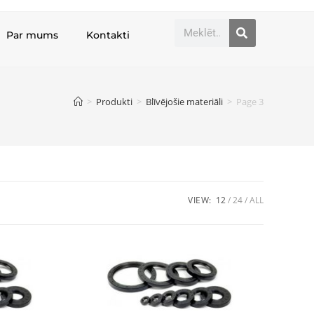
Par mums
Kontakti
>
Produkti
>
Blīvējošie materiāli
>
Page 3
VIEW:
12
24
ALL