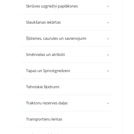
Skrūves uzgriežņi paplāksnes
›
Slaukšanas iekārtas
›
Šļūtenes, caurules un savienojumi
›
Smērvielas un atribūti
›
Tapas un Sprostgredzeni
›
Tehniskie šķidrumi
Traktoru rezerves daļas
›
Transportieru lentas