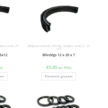
šējais izmērs 70 -
Blīvējošie materiāli
,
Blīvslēgi
,
Iekšējais izmērs 9 - 24
mm
45x12
Blīvslēgs 12 x 20 x 7
€
0.85
N)
(ar PVN)
zam
Pievienot grozam