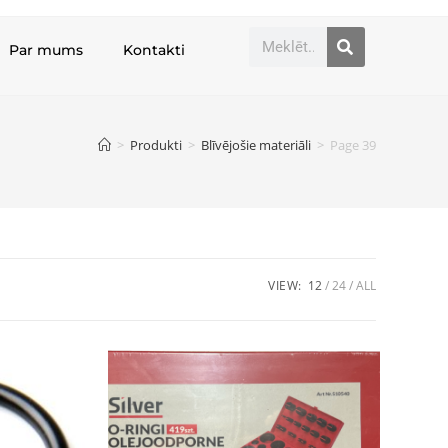
Par mums
Kontakti
>
Produkti
>
Blīvējošie materiāli
>
Page 39
VIEW:
12
24
ALL