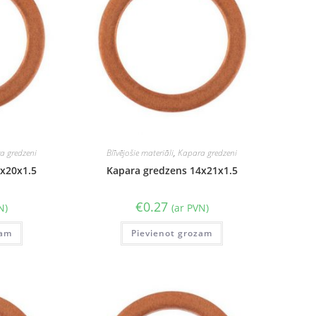
a gredzeni
Blīvējošie materiāli
,
Kapara gredzeni
4x20x1.5
Kapara gredzens 14x21x1.5
€
0.27
N)
(ar PVN)
zam
Pievienot grozam