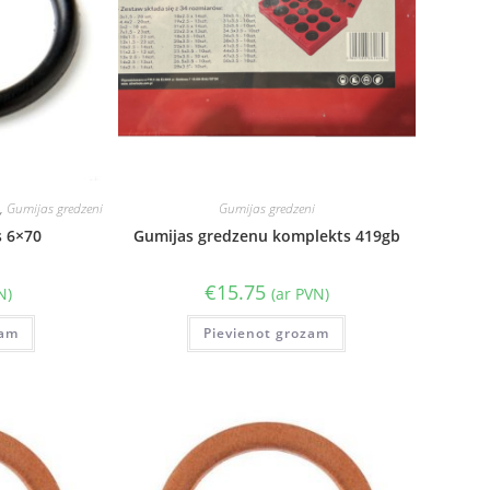
i
,
Gumijas gredzeni
Gumijas gredzeni
s 6×70
Gumijas gredzenu komplekts 419gb
€
15.75
N)
(ar PVN)
zam
Pievienot grozam