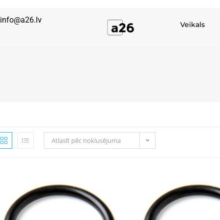
info@a26.lv
Veikals
Atlasīt pēc noklusējuma