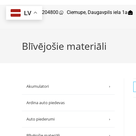
29204800
Ciemupe, Daugavpils iela 1a
LV
Blīvējošie materiāli
Akumulatori
›
Ardina auto piedevas
Auto piederumi
›
Blīvējošie materiāli
›