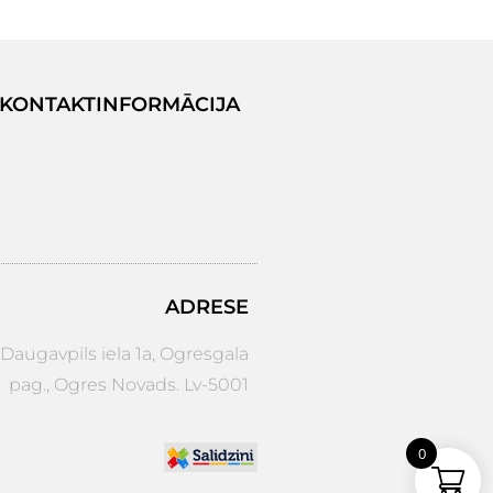
KONTAKTINFORMĀCIJA
ADRESE
augavpils iela 1a, Ogresgala
pag., Ogres Novads. Lv-5001
0