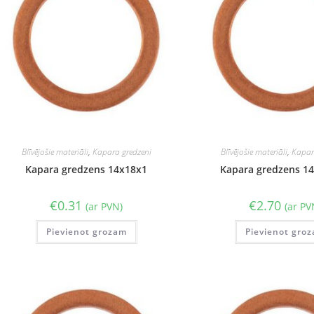
Blīvējošie materiāli
,
Kapara gredzeni
Blīvējošie materiāli
,
Kapar
Kapara gredzens 14x18x1
Kapara gredzens 1
€
0.31
€
2.70
(ar PVN)
(ar PV
Pievienot grozam
Pievienot gro