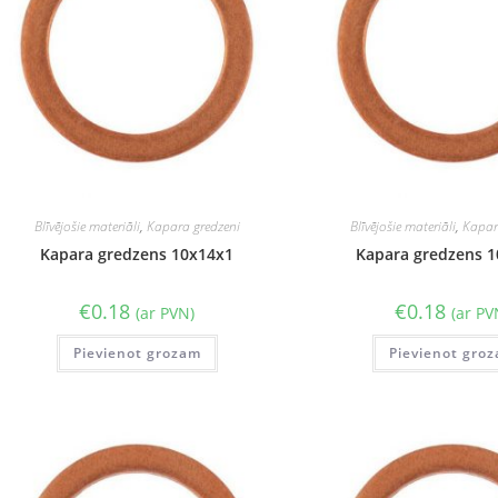
Blīvējošie materiāli
,
Kapara gredzeni
Blīvējošie materiāli
,
Kapar
Kapara gredzens 10x14x1
Kapara gredzens 
€
0.18
€
0.18
(ar PVN)
(ar PV
Pievienot grozam
Pievienot gro