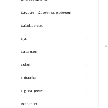
Dārza un meža tehnikas piederumi
›
Dažādas preces
Eļļas
›
B
Gaisa krāni
Gultņi
›
Hidraulika
›
Higiēnas preces
›
Instrumenti
›