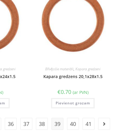
a gredzeni
Blīvējošie materiāli
,
Kapara gredzeni
8x24x1.5
Kapara gredzens 20,1x28x1.5
€
0.70
N)
(ar PVN)
zam
Pievienot grozam
36
37
38
39
40
41