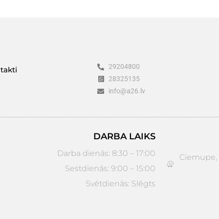
29204800
takti
28325135
info@a26.lv
DARBA LAIKS
Darba dienās: 8:30 – 17:00
Ciemupe, D
Sestdienās: 9:00 – 15:00
Svētdienās: Slēgts