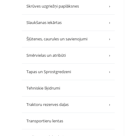
Skrūves uzgriežņi paplāksnes
›
Slaukšanas iekārtas
›
Šļūtenes, caurules un savienojumi
›
Smērvielas un atribūti
›
Tapas un Sprostgredzeni
›
Tehniskie šķidrumi
Traktoru rezerves daļas
›
Transportieru lentas