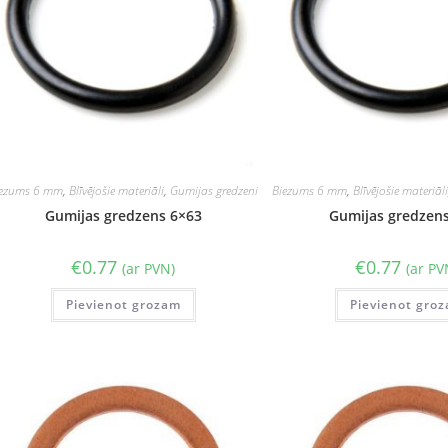
iezums 6 mm
,
Blīvējošie materiāli
,
Gumijas gredzeni
Biezums 6 mm
,
Blīvējošie materiāl
Gumijas gredzens 6×63
Gumijas gredzen
€
0.77
€
0.77
(ar PVN)
(ar PV
Pievienot grozam
Pievienot gro