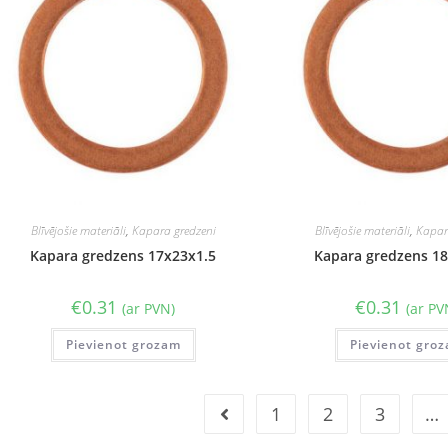
Blīvējošie materiāli
,
Kapara gredzeni
Blīvējošie materiāli
,
Kapar
Kapara gredzens 17x23x1.5
Kapara gredzens 1
€
0.31
€
0.31
(ar PVN)
(ar PV
Pievienot grozam
Pievienot gro
1
2
3
…