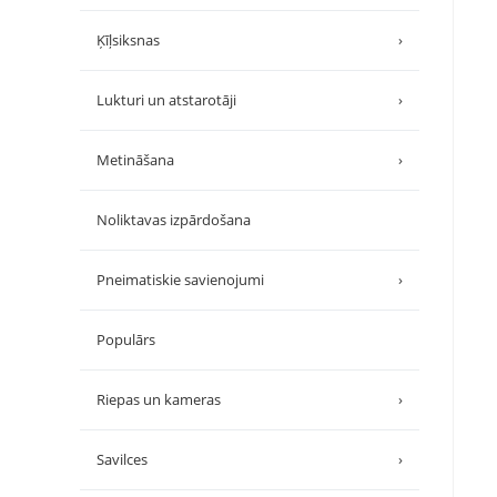
Ķīļsiksnas
›
Lukturi un atstarotāji
›
Metināšana
›
Noliktavas izpārdošana
Pneimatiskie savienojumi
›
Populārs
Riepas un kameras
›
Savilces
›