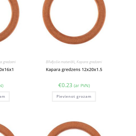
a gredzeni
Blīvējošie materiāli
,
Kapara gredzeni
10x16x1
Kapara gredzens 12x20x1.5
€
0.23
N)
(ar PVN)
zam
Pievienot grozam