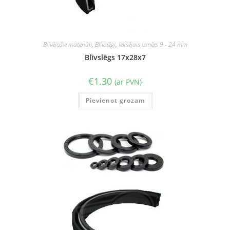
Blīvējošie materiāli
,
Blīvslēgi
,
Iekšējais izmērs 9 - 24 mm
Blīvslēgs 17x28x7
€
1.30
(ar PVN)
Pievienot grozam