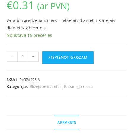
€
0.31
(ar PVN)
Vara blīvgredzena izmērs – Iekšējais diametrs x ārējais
diametrs x biezums
Noliktavā 15 prece/-es
-
+
PIEVIENOT GROZAM
SKU:
fb2e37d495f8
Kategorijas:
Blīvējošie materiāli
,
Kapara gredzeni
APRAKSTS