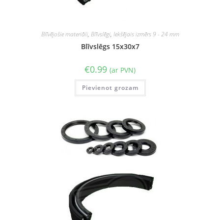
Blīvējošie materiāli
,
Blīvslēgi
,
Iekšējais izmērs 9 - 24 mm
Blīvslēgs 15x30x7
€
0.99
(ar PVN)
Pievienot grozam