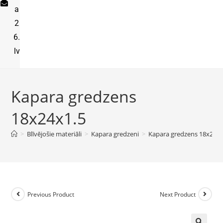
a
2
6.
lv
Kapara gredzens
18x24x1.5
>
Blīvējošie materiāli
>
Kapara gredzeni
>
Kapara gredzens 18x24x1
Previous Product
Next Product