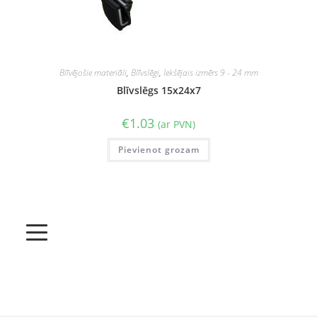
Blīvējošie materiāli
,
Blīvslēgi
,
Iekšējais izmērs 9 - 24 mm
Blīvslēgs 15x24x7
€
1.03
(ar PVN)
Pievienot grozam