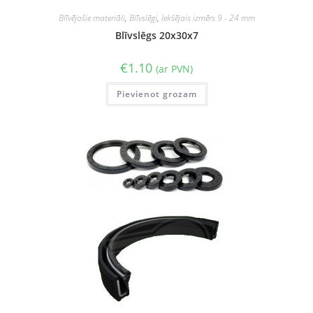
Blīvējošie materiāli
,
Blīvslēgi
,
Iekšējais izmērs 9 - 24 mm
Blīvslēgs 20x30x7
€
1.10
(ar PVN)
Pievienot grozam