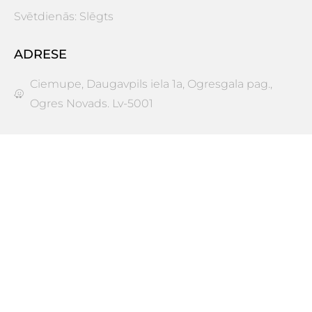
Svētdienās: Slēgts
ADRESE
Ciemupe, Daugavpils iela 1a, Ogresgala pag.,
Ogres Novads. Lv-5001