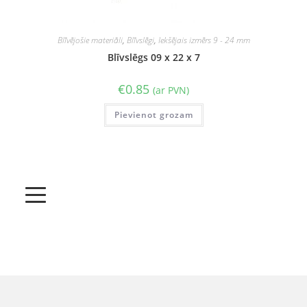
Blīvējošie materiāli
,
Blīvslēgi
,
Iekšējais izmērs 9 - 24 mm
Blīvslēgs 09 x 22 x 7
€
0.85
(ar PVN)
Pievienot grozam