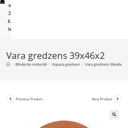
a
2
6.
lv
Vara gredzens 39x46x2
>
Blīvējošie materiāli
>
Kapara gredzeni
>
Vara gredzens 39x46x2
Previous Product
Next Product
🔍