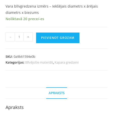
Vara blīvgredzena izmērs – Iekšējais diametrs x ārējais
diametrs x biezums
Noliktavā 20 prece/-es
-
+
PIEVIENOT GROZAM
SKU:
0a9b61594e0b
Kategorijas:
Blīvējošie materiāli
,
Kapara gredzeni
APRAKSTS
Apraksts