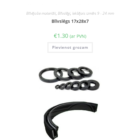
Blīvējošie materiāli
,
Blīvslēgi
,
Iekšējais izmērs 9 - 24 mm
Blīvslēgs 17x28x7
€
1.30
(ar PVN)
Pievienot grozam