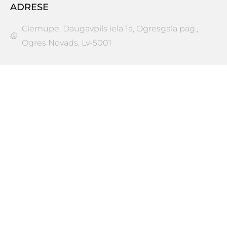
ADRESE
Ciemupe, Daugavpils iela 1a, Ogresgala pag.,
Ogres Novads. Lv-5001