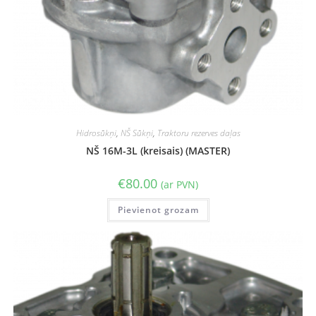
Hidrosūkņi
,
NŠ Sūkņi
,
Traktoru rezerves daļas
NŠ 16M-3L (kreisais) (MASTER)
€
80.00
(ar PVN)
Pievienot grozam