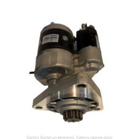
Starteri
,
Starteri un ģeneratori
,
Traktoru rezerves daļas