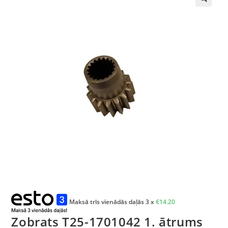
🔍
Maksā trīs vienādās daļās 3 x
€
14.20
Zobrats T25-1701042 1. ātrums