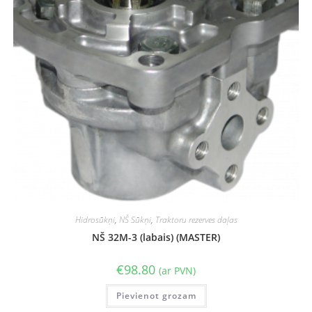
Hidrosūkņi
,
NŠ Sūkņi
,
Traktoru rezerves daļas
NŠ 32M-3 (labais) (MASTER)
€
98.80
(ar PVN)
Pievienot grozam