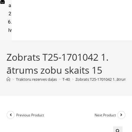
a
2
6.
lv
Zobrats T25-1701042 1.
ātrums zobu skaits 15
>
Traktoru rezerves daļas
>
T-40
>
Zobrats T25-1701042 1. ātrums z
Previous Product
Next Product