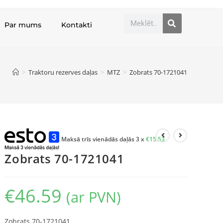
Par mums
Kontakti
>
Traktoru rezerves daļas
>
MTZ
>
Zobrats 70-1721041
Maksā trīs vienādās daļās 3 x
€
15.53
Zobrats 70-1721041
€
46.59
(ar PVN)
Zobrats 70-1721041