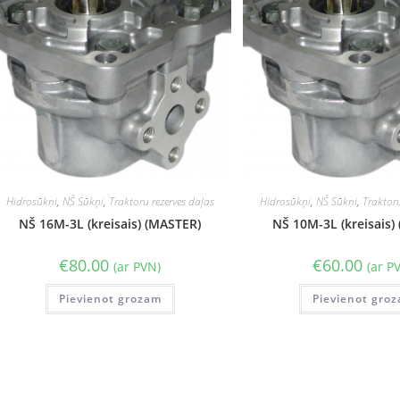
Hidrosūkņi
,
NŠ Sūkņi
,
Traktoru rezerves daļas
Hidrosūkņi
,
NŠ Sūkņi
,
Traktoru
NŠ 16M-3L (kreisais) (MASTER)
NŠ 10M-3L (kreisais)
€
80.00
€
60.00
(ar PVN)
(ar P
Pievienot grozam
Pievienot gro