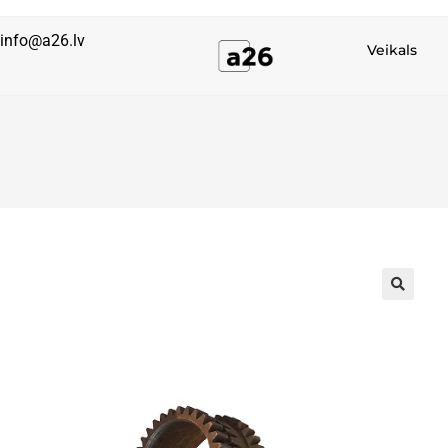
info@a26.lv
Veikals
🔍