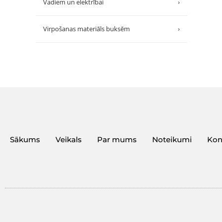
Vadiem un elektrībai
›
Virpošanas materiāls buksēm
›
Sākums
Veikals
Par mums
Noteikumi
Kon