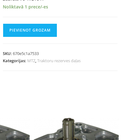
Noliktavā 1 prece/-es
PIEVIENOT GROZAM
SKU:
670e5c1a7533
Kategorijas:
MTZ
,
Traktoru rezerves daļas