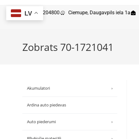
29204800
Ciemupe, Daugavpils iela 1a
LV
Zobrats 70-1721041
Akumulatori
›
Ardina auto piedevas
Auto piederumi
›
Blīvējošie materiāli
›