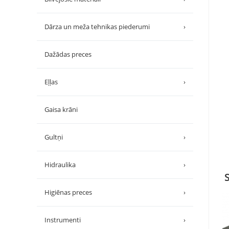
Dārza un meža tehnikas piederumi
›
Dažādas preces
Eļļas
›
Gaisa krāni
Gultņi
›
Hidraulika
›
Higiēnas preces
›
Instrumenti
›