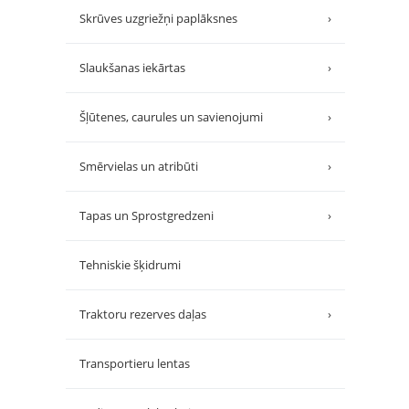
Skrūves uzgriežņi paplāksnes
›
Slaukšanas iekārtas
›
Šļūtenes, caurules un savienojumi
›
Smērvielas un atribūti
›
Tapas un Sprostgredzeni
›
Tehniskie šķidrumi
Traktoru rezerves daļas
›
Transportieru lentas