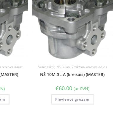
 rezerves daļas
Hidrosūkņi
,
NŠ Sūkņi
,
Traktoru rezerves daļas
 (MASTER)
NŠ 10M-3L A (kreisais) (MASTER)
€
60.00
VN)
(ar PVN)
zam
Pievienot grozam