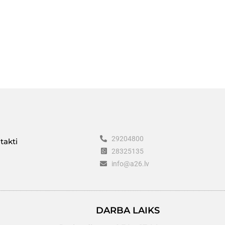
29204800
takti
28325135
info@a26.lv
DARBA LAIKS