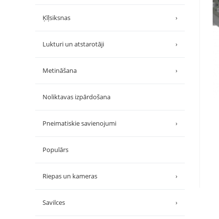
Ķīļsiksnas
›
Lukturi un atstarotāji
›
Metināšana
›
Noliktavas izpārdošana
Pneimatiskie savienojumi
›
Populārs
Riepas un kameras
›
Savilces
›