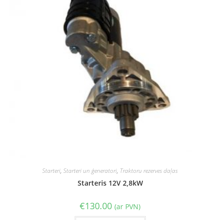
Starteri
,
Starteri un ģeneratori
,
Traktoru rezerves daļas
Starteris 12V 2,8kW
€
130.00
(ar PVN)