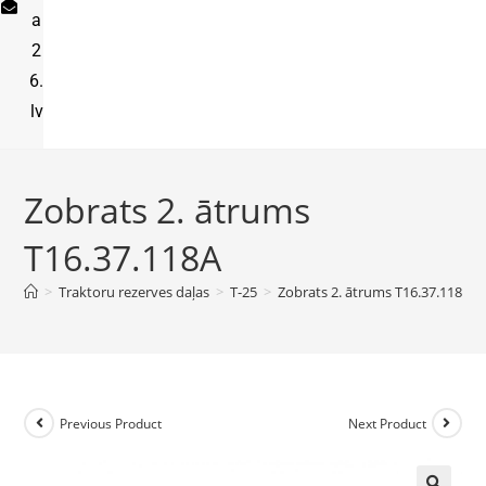
a
2
6.
lv
Zobrats 2. ātrums
T16.37.118A
>
Traktoru rezerves daļas
>
T-25
>
Zobrats 2. ātrums T16.37.118A
Previous Product
Next Product