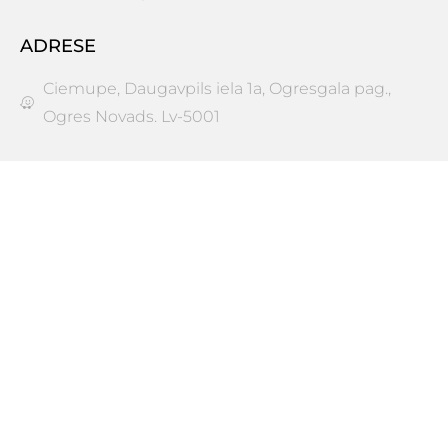
ADRESE
Ciemupe, Daugavpils iela 1a, Ogresgala pag.,
Ogres Novads. Lv-5001