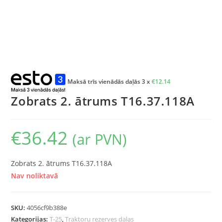
Maksā trīs vienādās daļās 3 x
€
12.14
Zobrats 2. ātrums T16.37.118A
€
36.42
(ar PVN)
Zobrats 2. ātrums T16.37.118A
Nav noliktavā
SKU:
4056cf9b388e
Kategorijas:
T-25
,
Traktoru rezerves daļas