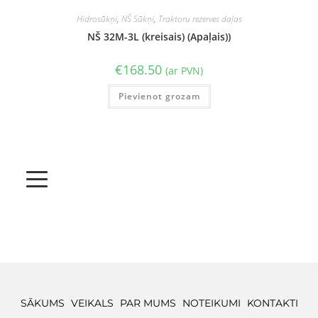
Hidrosūkņi
,
NŠ Sūkņi
,
Traktoru rezerves daļas
NŠ 32M-3L (kreisais) (Apaļais))
€
168.50
(ar PVN)
Pievienot grozam
SĀKUMS
VEIKALS
PAR MUMS
NOTEIKUMI
KONTAKTI