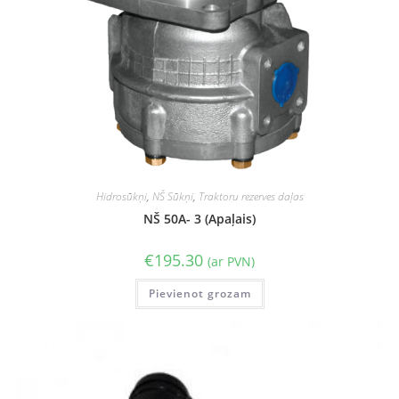
Hidrosūkņi
,
NŠ Sūkņi
,
Traktoru rezerves daļas
NŠ 50A- 3 (Apaļais)
€
195.30
(ar PVN)
Pievienot grozam