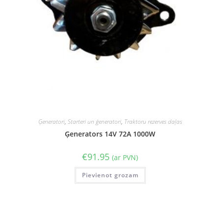
Ģeneratori
,
Starteri un ģeneratori
,
Traktoru rezerves daļas
Ģenerators 14V 72A 1000W
€
91.95
(ar PVN)
Pievienot grozam