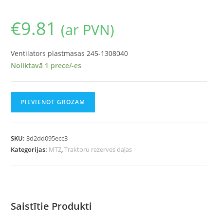
€
9.81
(ar PVN)
Ventilators plastmasas 245-1308040
Noliktavā 1 prece/-es
PIEVIENOT GROZAM
SKU:
3d2dd095ecc3
Kategorijas:
MTZ
,
Traktoru rezerves daļas
Saistītie Produkti