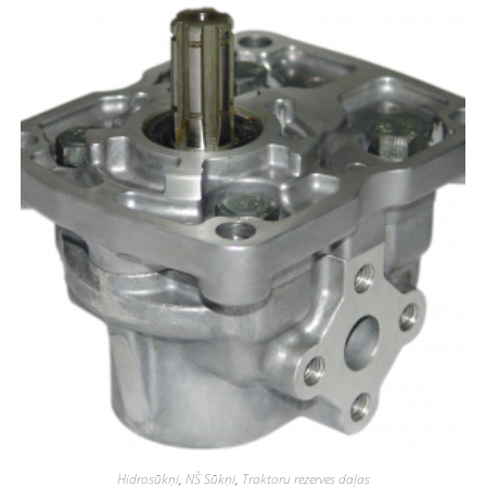
Hidrosūkņi
,
NŠ Sūkņi
,
Traktoru rezerves daļas