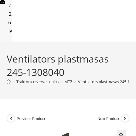
a
2
6.
lv
Ventilators plastmasas
245-1308040
>
Traktoru rezerves daļas
>
MTZ
>
Ventilators plastmasas 245-130
Previous Product
Next Product