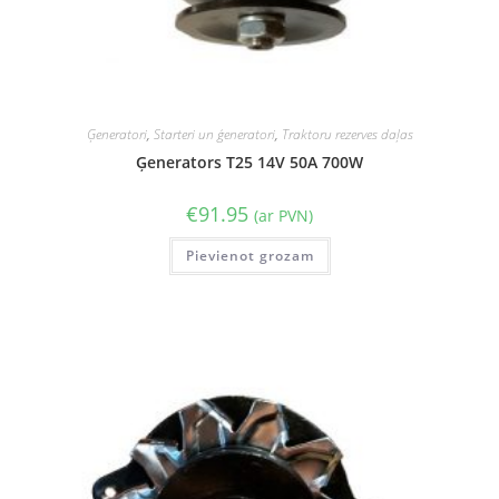
Ģeneratori
,
Starteri un ģeneratori
,
Traktoru rezerves daļas
Ģenerators T25 14V 50A 700W
€
91.95
(ar PVN)
Pievienot grozam