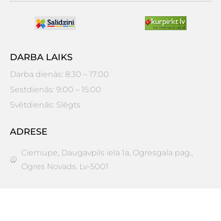
DARBA LAIKS
Darba dienās: 8:30 – 17:00
Sestdienās: 9:00 – 15:00
Svētdienās: Slēgts
ADRESE
Ciemupe, Daugavpils iela 1a, Ogresgala pag.,
Ogres Novads. Lv-5001