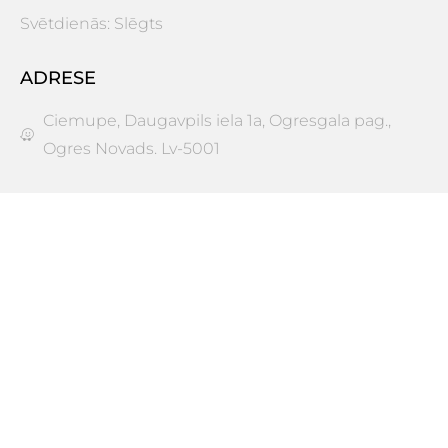
Svētdienās: Slēgts
ADRESE
Ciemupe, Daugavpils iela 1a, Ogresgala pag.,
Ogres Novads. Lv-5001