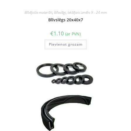
Blīvējošie materiāli
,
Blīvslēgi
,
Iekšējais izmērs 9 - 24 mm
Blīvslēgs 20x40x7
€
1.10
(ar PVN)
Pievienot grozam