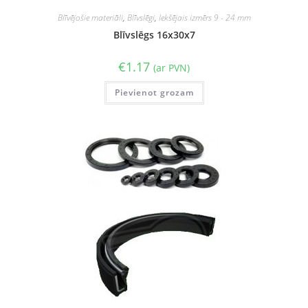
Blīvējošie materiāli
,
Blīvslēgi
,
Iekšējais izmērs 9 - 24 mm
Blīvslēgs 16x30x7
€
1.17
(ar PVN)
Pievienot grozam