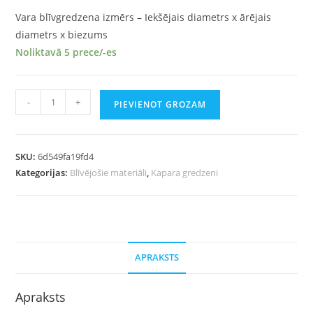
Vara blīvgredzena izmērs – Iekšējais diametrs x ārējais
diametrs x biezums
Noliktavā 5 prece/-es
-
+
PIEVIENOT GROZAM
SKU:
6d549fa19fd4
Kategorijas:
Blīvējošie materiāli
,
Kapara gredzeni
APRAKSTS
Apraksts