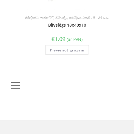
Blīvējošie materiāli
,
Blīvslēgi
,
Iekšējais izmērs 9 - 24 mm
Blīvslēgs 18x40x10
€
1.09
(ar PVN)
Pievienot grozam