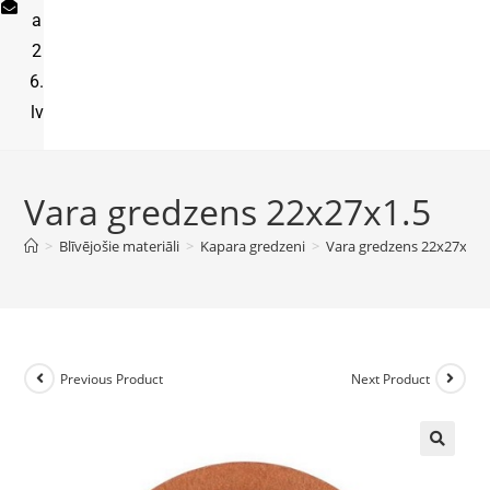
a
2
6.
lv
Vara gredzens 22x27x1.5
>
Blīvējošie materiāli
>
Kapara gredzeni
>
Vara gredzens 22x27x1.5
Previous Product
Next Product
🔍